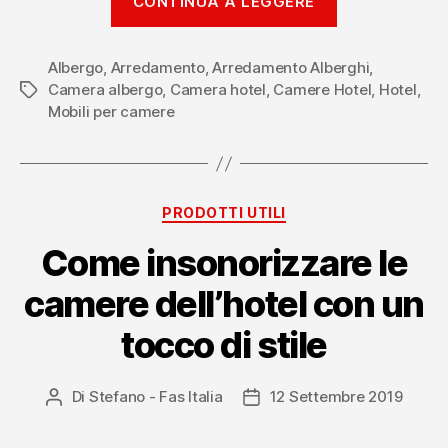
CONTINUA A LEGGERE
AirDresser:
la
Albergo
,
Arredamento
,
Arredamento Alberghi
cabina
,
Camera albergo
,
Camera hotel
,
Camere Hotel
,
Hotel
,
Tag
igienizzante
Mobili per camere
che
distende
le
pieghe
Categorie
PRODOTTI UTILI
degli
Come insonorizzare le
abiti”
camere dell’hotel con un
tocco di stile
Di
Stefano - Fas Italia
12 Settembre 2019
Autore
Data
articolo
dell'articolo