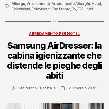
Albergo
,
Arredamento
,
Arredamento Alberghi
TV
,
Hotel
,
Tag
Televisioni
,
Televisore
,
The Frame
,
Tv
,
TV Hotel
diventa
opera
d’arte”
Categorie
ARREDAMENTO PER HOTEL
Samsung AirDresser: la
cabina igienizzante che
distende le pieghe degli
abiti
Di
Stefano - Fas Italia
12 Febbraio 2020
Autore
Data
articolo
dell'articolo