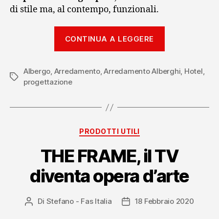
di stile ma, al contempo, funzionali.
“Strutture
CONTINUA A LEGGERE
ricettive:
la
Albergo
,
Arredamento
,
Arredamento Alberghi
soddisfazion
,
Hotel
,
Tag
progettazione
degli
ospiti
passa
anche
Categorie
PRODOTTI UTILI
per
THE FRAME, il TV
una
progettazion
diventa opera d’arte
ottimale”
Di
Stefano - Fas Italia
18 Febbraio 2020
Autore
Data
articolo
dell'articolo