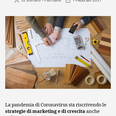
Di
Stefano - Fas Italia
1 Febbraio 2021
Autore
Data
dopo
articolo
dell'articolo
il
check-
out”
La pandemia di Coronavirus sta riscrivendo le
strategie di marketing e di crescita
anche