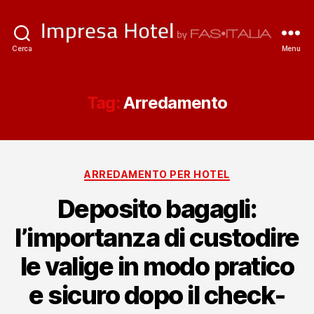
ImpresaHotel.it
Cerca
Menu
Tag:
Arredamento
Categorie
ARREDAMENTO PER HOTEL
Deposito bagagli:
l’importanza di custodire
le valige in modo pratico
e sicuro dopo il check-