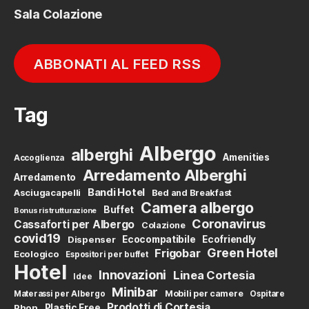
Sala Colazione
ABBONATI AL FEED RSS
Tag
Albergo
alberghi
Amenities
Accoglienza
Arredamento Alberghi
Arredamento
Bandi Hotel
Asciugacapelli
Bed and Breakfast
Camera albergo
Buffet
Bonus ristrutturazione
Coronavirus
Cassaforti per Albergo
Colazione
covid19
Dispenser
Ecocompatibile
Ecofriendly
Green Hotel
Frigobar
Ecologico
Espositori per buffet
Hotel
Innovazioni
Linea Cortesia
Idee
Minibar
Mobili per camere
Materassi per Albergo
Ospitare
Prodotti di Cortesia
Phon
Plastic Free