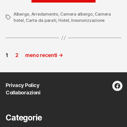
le
Albergo
,
Arredamento
,
Camera albergo
,
Camera
camere
Tag
hotel
,
Carta da parati
,
Hotel
,
Insonorizzazione
dell’hotel
con
un
tocco
Paginazione
di
1
2
meno recenti
→
stile”
degli
articoli
Privacy Policy
fac
Collaborazioni
Categorie