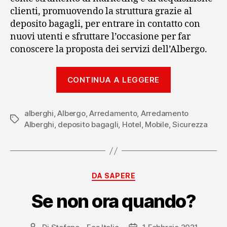
clienti, promuovendo la struttura grazie al
deposito bagagli, per entrare in contatto con
nuovi utenti e sfruttare l’occasione per far
conoscere la proposta dei servizi dell’Albergo.
“Deposito
CONTINUA A LEGGERE
bagagli:
l’importanza
alberghi
,
Albergo
,
Arredamento
,
Arredamento
di
Tag
Alberghi
,
deposito bagagli
,
Hotel
,
Mobile
,
Sicurezza
custodire
le
valige
in
Categorie
DA SAPERE
modo
Se non ora quando?
pratico
e
sicuro