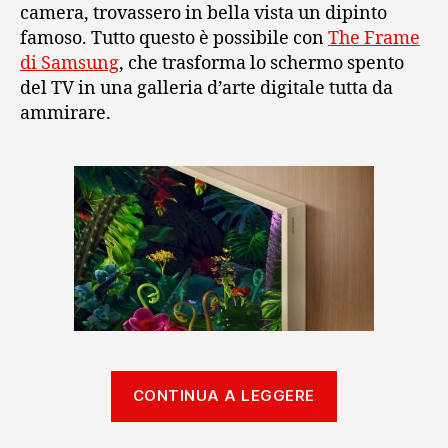
camera, trovassero in bella vista un dipinto
famoso. Tutto questo è possibile con
The Frame
di Samsung
, che trasforma lo schermo spento
del TV in una galleria d’arte digitale tutta da
ammirare.
“THE
CONTINUA A LEGGERE
FRAME,
il