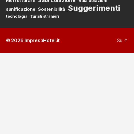
Sala colazione
Ristrutturare
Sala colazioni
Suggerimenti
sanificazione
Sostenibilità
tecnologia
Turisti stranieri
© 2026
ImpresaHotel.it
Su
↑