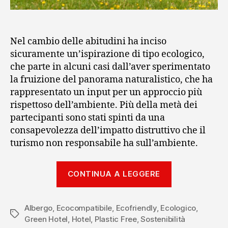
Nel cambio delle abitudini ha inciso
sicuramente un’ispirazione di tipo ecologico,
che parte in alcuni casi dall’aver sperimentato
la fruizione del panorama naturalistico, che ha
rappresentato un input per un approccio più
rispettoso dell’ambiente. Più della metà dei
partecipanti sono stati spinti da una
consapevolezza dell’impatto distruttivo che il
turismo non responsabile ha sull’ambiente.
“I
CONTINUA A LEGGERE
trend
del
Albergo
,
Ecocompatibile
,
Ecofriendly
,
Ecologico
turismo
,
Tag
Green Hotel
,
Hotel
,
Plastic Free
,
Sostenibilità
sostenibile