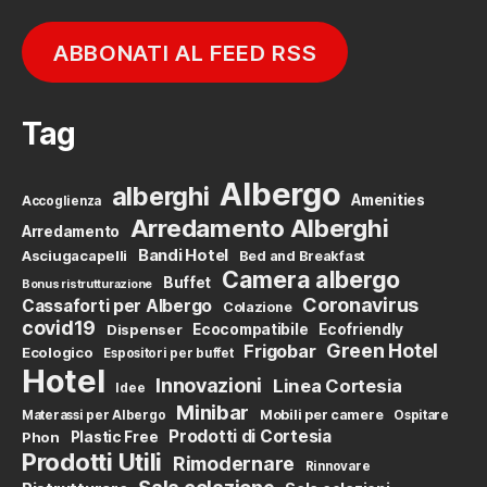
ABBONATI AL FEED RSS
Tag
Albergo
alberghi
Amenities
Accoglienza
Arredamento Alberghi
Arredamento
Bandi Hotel
Asciugacapelli
Bed and Breakfast
Camera albergo
Buffet
Bonus ristrutturazione
Coronavirus
Cassaforti per Albergo
Colazione
covid19
Dispenser
Ecocompatibile
Ecofriendly
Green Hotel
Frigobar
Ecologico
Espositori per buffet
Hotel
Innovazioni
Linea Cortesia
Idee
Minibar
Mobili per camere
Materassi per Albergo
Ospitare
Prodotti di Cortesia
Phon
Plastic Free
Prodotti Utili
Rimodernare
Rinnovare