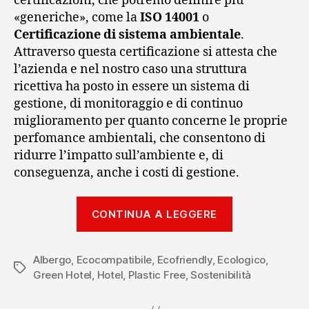
certificazioni, che potremo definire più
«generiche», come la
ISO 14001
o
Certificazione di sistema ambientale
.
Attraverso questa certificazione si attesta che
l’azienda e nel nostro caso una struttura
ricettiva ha posto in essere un sistema di
gestione, di monitoraggio e di continuo
miglioramento per quanto concerne le proprie
perfomance ambientali, che consentono di
ridurre l’impatto sull’ambiente e, di
conseguenza, anche i costi di gestione.
“Certificazio
CONTINUA A LEGGERE
Ecologiche
–
Albergo
,
Ecocompatibile
,
Ecofriendly
,
Ecologico
Parte
,
Tag
Green Hotel
,
Hotel
,
Plastic Free
,
Sostenibilità
1”