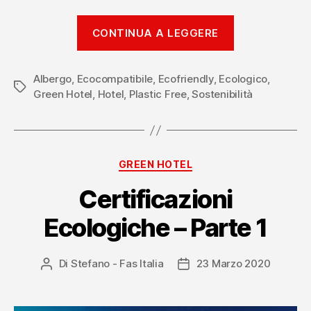
“Certificazio
CONTINUA A LEGGERE
ecologiche
–
Albergo
,
Ecocompatibile
,
Ecofriendly
,
Ecologico
Parte
,
Tag
Green Hotel
,
Hotel
,
Plastic Free
,
Sostenibilità
2”
Categorie
GREEN HOTEL
Certificazioni
Ecologiche – Parte 1
Di
Stefano - Fas Italia
23 Marzo 2020
Autore
Data
articolo
dell'articolo