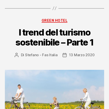
–
Parte
2”
Categorie
GREEN HOTEL
I trend del turismo
sostenibile – Parte 1
Di
Stefano - Fas Italia
13 Marzo 2020
Autore
Data
articolo
dell'articolo