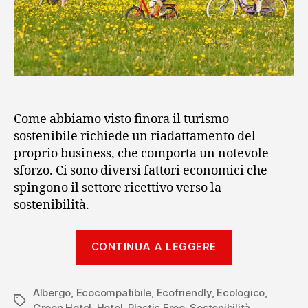
Come abbiamo visto finora il turismo
sostenibile richiede un riadattamento del
proprio business, che comporta un notevole
sforzo. Ci sono diversi fattori economici che
spingono il settore ricettivo verso la
sostenibilità.
“I
CONTINUA A LEGGERE
trend
del
Albergo
,
Ecocompatibile
,
Ecofriendly
,
Ecologico
turismo
,
Tag
Green Hotel
,
Hotel
,
Plastic Free
,
Sostenibilità