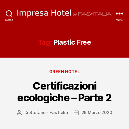
ImpresaHotel.it
Cerca
Menu
Tag:
Plastic Free
Categorie
GREEN HOTEL
Certificazioni
ecologiche – Parte 2
Di
Stefano - Fas Italia
26 Marzo 2020
Autore
Data
articolo
dell'articolo