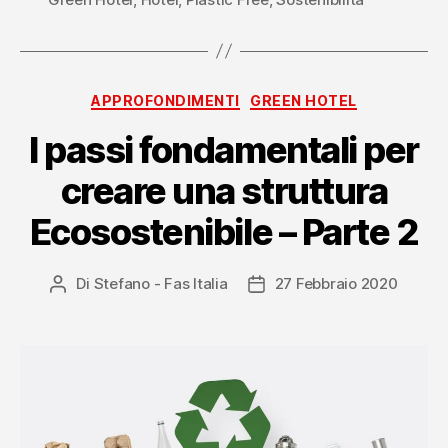
sostenibile
–
Parte
1”
Categorie
APPROFONDIMENTI
GREEN HOTEL
I passi fondamentali per
creare una struttura
Ecosostenibile – Parte 2
Di
Stefano - Fas Italia
27 Febbraio 2020
Autore
Data
articolo
dell'articolo