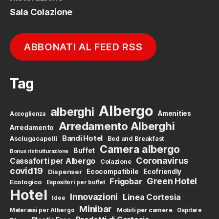
Sala Colazione
ABBONATI AL FEED RSS
Tag
Albergo
alberghi
Amenities
Accoglienza
Arredamento Alberghi
Arredamento
Bandi Hotel
Asciugacapelli
Bed and Breakfast
Camera albergo
Buffet
Bonus ristrutturazione
Coronavirus
Cassaforti per Albergo
Colazione
covid19
Dispenser
Ecocompatibile
Ecofriendly
Green Hotel
Frigobar
Ecologico
Espositori per buffet
Hotel
Innovazioni
Linea Cortesia
Idee
Minibar
Mobili per camere
Materassi per Albergo
Ospitare