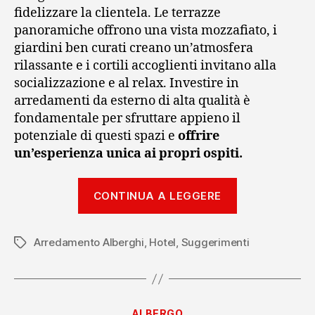
fidelizzare la clientela. Le terrazze
panoramiche offrono una vista mozzafiato, i
giardini ben curati creano un’atmosfera
rilassante e i cortili accoglienti invitano alla
socializzazione e al relax. Investire in
arredamenti da esterno di alta qualità è
fondamentale per sfruttare appieno il
potenziale di questi spazi e
offrire
un’esperienza unica ai propri ospiti.
“Arredament
CONTINUA A LEGGERE
da
esterno
Arredamento Alberghi
,
Hotel
,
Suggerimenti
per
Tag
alberghi”
Categorie
ALBERGO