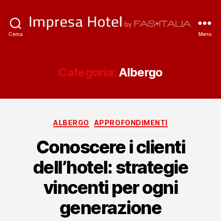
ImpresaHotel.it
Cerca
Menu
Categoria:
Albergo
Categorie
ALBERGO
APPROFONDIMENTI
Conoscere i clienti
dell’hotel: strategie
vincenti per ogni
generazione