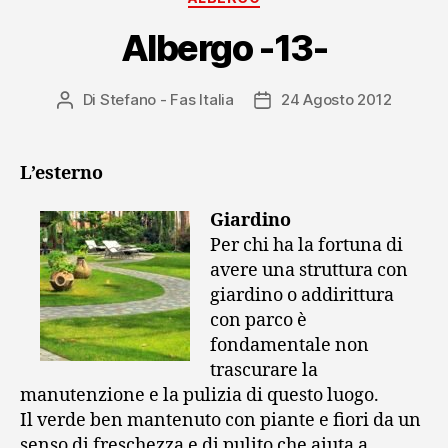
Albergo -13-
Di
Stefano - Fas Italia
24 Agosto 2012
Autore
Data
articolo
dell'articolo
L’esterno
Giardino
Per chi ha la fortuna di
avere una struttura con
giardino o addirittura
con parco è
fondamentale non
trascurare la
manutenzione e la pulizia di questo luogo.
Il verde ben mantenuto con piante e fiori da un
senso di freschezza e di pulito che aiuta a