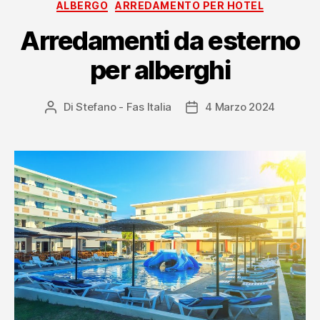
Categorie
ALBERGO
ARREDAMENTO PER HOTEL
ogni
generazione
Arredamenti da esterno
per alberghi
Di
Stefano - Fas Italia
4 Marzo 2024
Autore
Data
articolo
dell'articolo