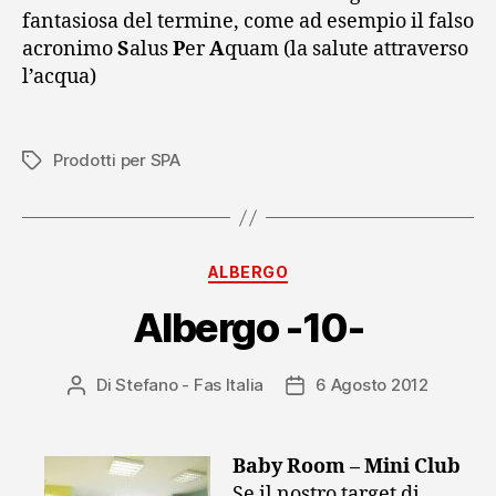
fantasiosa del termine, come ad esempio il falso
acronimo
S
alus
P
er
A
quam (la salute attraverso
l’acqua)
Prodotti per SPA
Tag
Categorie
ALBERGO
Albergo -10-
Di
Stefano - Fas Italia
6 Agosto 2012
Autore
Data
articolo
dell'articolo
Baby Room – Mini Club
Se il nostro target di