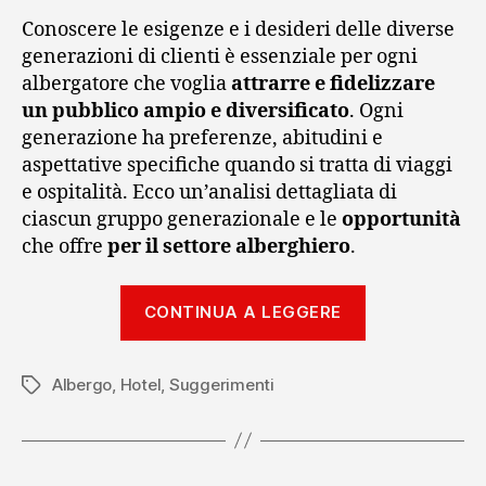
Conoscere le esigenze e i desideri delle diverse
generazioni di clienti è essenziale per ogni
albergatore che voglia
attrarre e fidelizzare
un pubblico ampio e diversificato
. Ogni
generazione ha preferenze, abitudini e
aspettative specifiche quando si tratta di viaggi
e ospitalità. Ecco un’analisi dettagliata di
ciascun gruppo generazionale e le
opportunità
che offre
per il settore alberghiero
.
“Conoscere
CONTINUA A LEGGERE
i
clienti
Albergo
,
Hotel
,
Suggerimenti
dell’hotel:
Tag
strategie
vincenti
per