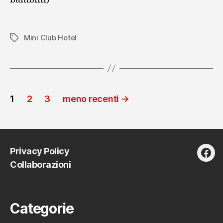
Mini Club Hotel
Tag
Paginazione
1
2
3
meno recenti
→
degli
articoli
Privacy Policy
fac
Collaborazioni
Categorie