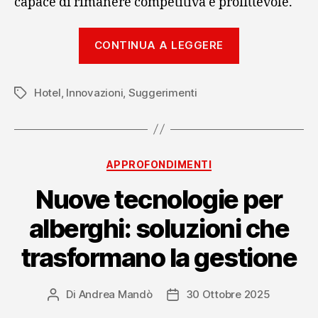
capace di rimanere competitiva e profittevole.
“Nuove
CONTINUA A LEGGERE
risposte
ai
Hotel
,
Innovazioni
,
Suggerimenti
trend
Tag
di
mercato
per
Categorie
APPROFONDIMENTI
hotel”
Nuove tecnologie per
alberghi: soluzioni che
trasformano la gestione
Di
Andrea Mandò
30 Ottobre 2025
Autore
Data
articolo
dell'articolo