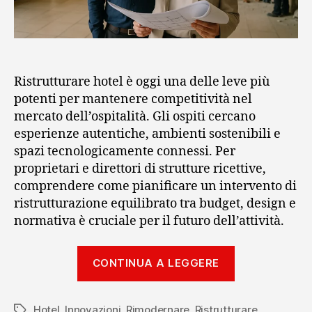
Ristrutturare hotel è oggi una delle leve più
potenti per mantenere competitività nel
mercato dell’ospitalità. Gli ospiti cercano
esperienze autentiche, ambienti sostenibili e
spazi tecnologicamente connessi. Per
proprietari e direttori di strutture ricettive,
comprendere come pianificare un intervento di
ristrutturazione equilibrato tra budget, design e
normativa è cruciale per il futuro dell’attività.
“Ristrutturar
CONTINUA A LEGGERE
hotel
per
Hotel
,
Innovazioni
,
Rimodernare
,
Ristrutturare
aumentare
Tag