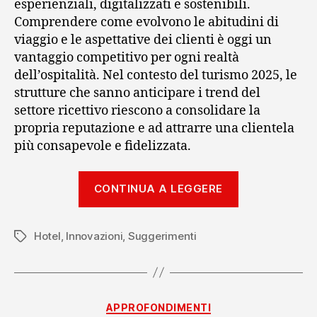
esperienziali, digitalizzati e sostenibili.
Comprendere come evolvono le abitudini di
viaggio e le aspettative dei clienti è oggi un
vantaggio competitivo per ogni realtà
dell’ospitalità. Nel contesto del turismo 2025, le
strutture che sanno anticipare i trend del
settore ricettivo riescono a consolidare la
propria reputazione e ad attrarre una clientela
più consapevole e fidelizzata.
“Tendenze
CONTINUA A LEGGERE
settore
ricettivo
Hotel
,
Innovazioni
,
Suggerimenti
e
Tag
nuove
direzioni
dell’ospitalit
Categorie
APPROFONDIMENTI