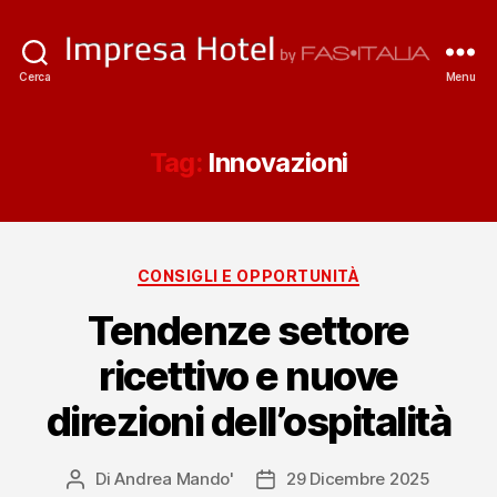
ImpresaHotel.it
Cerca
Menu
Tag:
Innovazioni
Categorie
CONSIGLI E OPPORTUNITÀ
Tendenze settore
ricettivo e nuove
direzioni dell’ospitalità
Di
Andrea Mando'
29 Dicembre 2025
Autore
Data