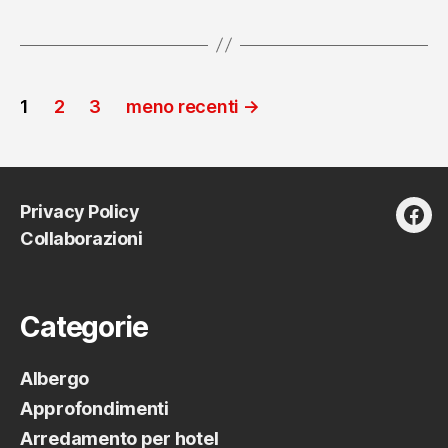
soluzioni
che
trasformano
Paginazione
la
1
2
3
meno recenti
→
gestione”
degli
articoli
Privacy Policy
fac
Collaborazioni
Categorie
Albergo
Approfondimenti
Arredamento per hotel