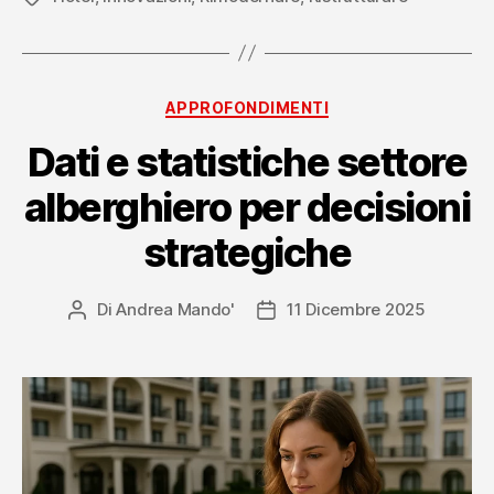
valore
e
competitività
Categorie
APPROFONDIMENTI
Dati e statistiche settore
alberghiero per decisioni
strategiche
Di
Andrea Mando'
11 Dicembre 2025
Autore
Data
articolo
dell'articolo