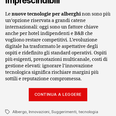
imprescindibili
Le
nuove tecnologie per alberghi
non sono più
un’opzione riservata a grandi catene
internazionali: oggi sono un fattore chiave
anche per hotel indipendenti e B&B che
vogliono restare competitivi. L’evoluzione
digitale ha trasformato le aspettative degli
ospiti e ridefinito gli standard operativi. Ospiti
più esigenti, prenotazioni multicanale, costi di
gestione elevati: ignorare l’innovazione
tecnologica significa rischiare margini più
sottili e reputazione compromessa.
“Nuove
CONTINUA A LEGGERE
tecnologie
per
Albergo
,
Innovazioni
,
Suggerimenti
,
tecnologia
alberghi:
Tag