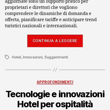
aggiornate sono un supporto pratico per
proprietari e direttori che vogliono
comprendere le dinamiche di domanda e
offerta, pianificare tariffe e anticipare trend
turistici nazionali e internazionali.
“Dati
CONTINUA A LEGGERE
e
statistiche
Hotel
,
Innovazioni
,
Suggerimenti
settore
Tag
alberghiero
per
decisioni
Categorie
APPROFONDIMENTI
strategiche”
Tecnologie e innovazioni
Hotel per ospitalità