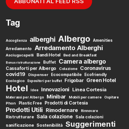
ABBONATI AL FEED RSS
Tag
Albergo
alberghi
Amenities
Accoglienza
Arredamento Alberghi
Arredamento
Bandi Hotel
Asciugacapelli
Bed and Breakfast
Camera albergo
Buffet
Bonus ristrutturazione
Coronavirus
Cassaforti per Albergo
Colazione
covid19
Dispenser
Ecocompatibile
Ecofriendly
Green Hotel
Frigobar
Ecologico
Espositori per buffet
Hotel
Innovazioni
Linea Cortesia
Idee
Minibar
Mobili per camere
Materassi per Albergo
Ospitare
Prodotti di Cortesia
Phon
Plastic Free
Prodotti Utili
Rimodernare
Rinnovare
Sala colazione
Ristrutturare
Sala colazioni
Suggerimenti
sanificazione
Sostenibilità