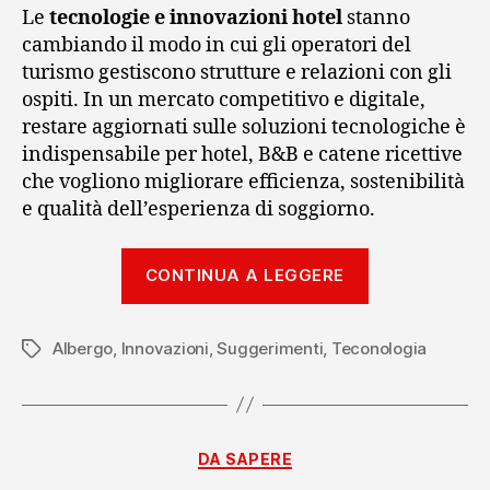
Le
tecnologie e innovazioni hotel
stanno
cambiando il modo in cui gli operatori del
turismo gestiscono strutture e relazioni con gli
ospiti. In un mercato competitivo e digitale,
restare aggiornati sulle soluzioni tecnologiche è
indispensabile per hotel, B&B e catene ricettive
che vogliono migliorare efficienza, sostenibilità
e qualità dell’esperienza di soggiorno.
“Tecnologie
CONTINUA A LEGGERE
e
innovazioni
Albergo
,
Innovazioni
,
Suggerimenti
,
Teconologia
Hotel
Tag
per
ospitalità
evoluta”
Categorie
DA SAPERE