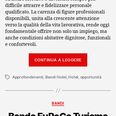
difficile attrarre e fidelizzare personale
qualificato. La carenza di figure professionali
disponibili, unita alla crescente attenzione
verso la qualità della vita lavorativa, rende oggi
fondamentale offrire non solo un impiego, ma
anche condizioni abitative dignitose, funzionali
e confortevoli.
“Staff
CONTINUA A LEGGERE
House:
bando
Approfondimenti
,
Bandi Hotel
,
Hotel
,
opportunità
per
Tag
gli
alloggi
dei
Categorie
BANDI
dipendenti
in