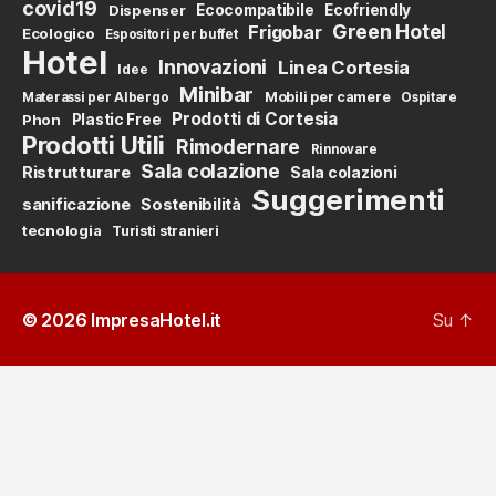
covid19
Dispenser
Ecocompatibile
Ecofriendly
Green Hotel
Frigobar
Ecologico
Espositori per buffet
Hotel
Innovazioni
Linea Cortesia
Idee
Minibar
Mobili per camere
Materassi per Albergo
Ospitare
Prodotti di Cortesia
Phon
Plastic Free
Prodotti Utili
Rimodernare
Rinnovare
Sala colazione
Ristrutturare
Sala colazioni
Suggerimenti
sanificazione
Sostenibilità
tecnologia
Turisti stranieri
© 2026
ImpresaHotel.it
Su
↑