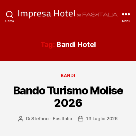
ImpresaHotel.it
Cerca
Menu
Tag:
Bandi Hotel
Categorie
BANDI
Bando Turismo Molise
2026
Di
Stefano - Fas Italia
13 Luglio 2026
Autore
Data
articolo
dell'articolo