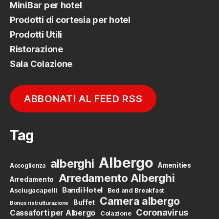
MiniBar per hotel
Prodotti di cortesia per hotel
Prodotti Utili
Ristorazione
Sala Colazione
ABBONATI AL FEED RSS
Tag
Albergo
alberghi
Amenities
Accoglienza
Arredamento Alberghi
Arredamento
Bandi Hotel
Asciugacapelli
Bed and Breakfast
Camera albergo
Buffet
Bonus ristrutturazione
Coronavirus
Cassaforti per Albergo
Colazione