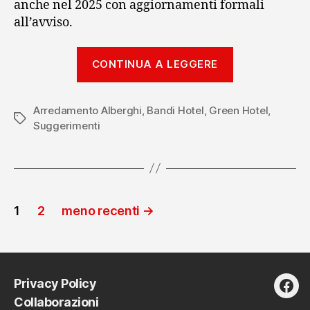
anche nel 2025 con aggiornamenti formali
all’avviso.
“Il
CONTINUA A LEGGERE
“pacchetto
housing”
Arredamento Alberghi
,
Bandi Hotel
,
Green Hotel
MUR:
,
Tag
Suggerimenti
un’opportuni
concreta”
Paginazione
1
2
meno recenti
→
degli
articoli
Privacy Policy
fac
Collaborazioni