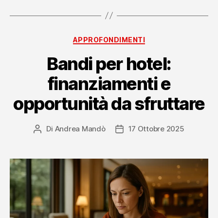
per
strutture
ricettive”
Categorie
APPROFONDIMENTI
Bandi per hotel:
finanziamenti e
opportunità da sfruttare
Di
Andrea Mandò
17 Ottobre 2025
Autore
Data
articolo
dell'articolo