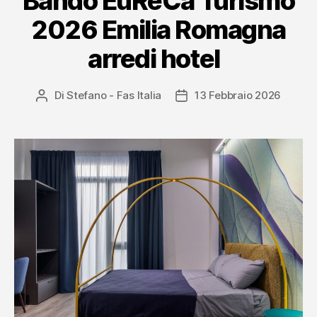
Bando EuReCa Turismo
Hotel”
2026 Emilia Romagna
arredi hotel
Di
Stefano - Fas Italia
13 Febbraio 2026
Autore
Data
articolo
dell'articolo