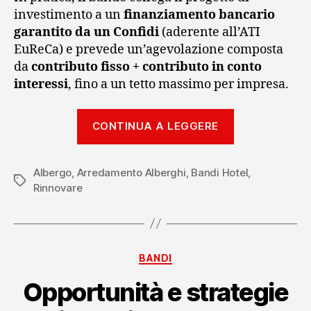
investimento a un
finanziamento bancario
garantito da un Confidi
(aderente all’ATI
EuReCa) e prevede un’agevolazione composta
da
contributo fisso + contributo in conto
interessi
, fino a un tetto massimo per impresa.
“Bando
CONTINUA A LEGGERE
EuReCa
Turismo
Albergo
,
Arredamento Alberghi
,
Bandi Hotel
2026
,
Tag
Rinnovare
Emilia
Romagna
arredi
hotel “
Categorie
BANDI
Opportunità e strategie