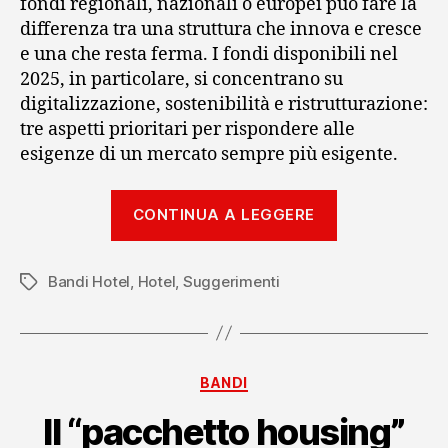
fondi regionali, nazionali o europei può fare la
differenza tra una struttura che innova e cresce
e una che resta ferma. I fondi disponibili nel
2025, in particolare, si concentrano su
digitalizzazione, sostenibilità e ristrutturazione:
tre aspetti prioritari per rispondere alle
esigenze di un mercato sempre più esigente.
“Bandi
CONTINUA A LEGGERE
per
hotel:
Bandi Hotel
,
Hotel
,
Suggerimenti
finanziamen
Tag
e
opportunità
da
Categorie
BANDI
sfruttare”
Il “pacchetto housing”