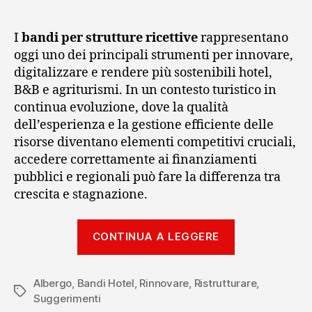
I
bandi per strutture ricettive
rappresentano
oggi uno dei principali strumenti per innovare,
digitalizzare e rendere più sostenibili hotel,
B&B e agriturismi. In un contesto turistico in
continua evoluzione, dove la qualità
dell’esperienza e la gestione efficiente delle
risorse diventano elementi competitivi cruciali,
accedere correttamente ai finanziamenti
pubblici e regionali può fare la differenza tra
crescita e stagnazione.
“Opportunità
CONTINUA A LEGGERE
e
strategie
Albergo
,
Bandi Hotel
,
Rinnovare
,
Ristrutturare
nei
,
Tag
Suggerimenti
bandi