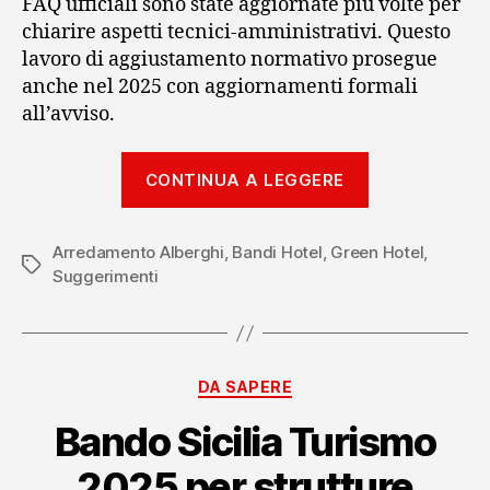
FAQ ufficiali sono state aggiornate più volte per
chiarire aspetti tecnici-amministrativi. Questo
lavoro di aggiustamento normativo prosegue
anche nel 2025 con aggiornamenti formali
all’avviso.
“Il
CONTINUA A LEGGERE
“pacchetto
housing”
Arredamento Alberghi
,
Bandi Hotel
,
Green Hotel
MUR:
,
Tag
Suggerimenti
un’opportuni
concreta”
Categorie
DA SAPERE
Bando Sicilia Turismo
2025 per strutture