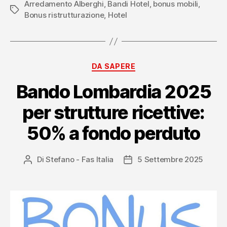
Arredamento Alberghi
,
Bandi Hotel
,
bonus mobili
2025
,
Tag
Bonus ristrutturazione
,
Hotel
per
strutture
ricettive”
Categorie
DA SAPERE
Bando Lombardia 2025
per strutture ricettive:
50% a fondo perduto
Di
Stefano - Fas Italia
5 Settembre 2025
Autore
Data
articolo
dell'articolo