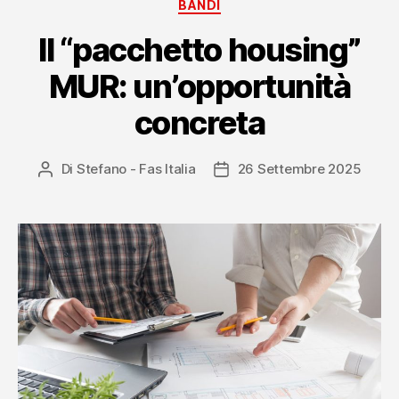
Categorie
BANDI
Il “pacchetto housing”
MUR: un’opportunità
concreta
Di
Stefano - Fas Italia
26 Settembre 2025
Autore
Data
articolo
dell'articolo