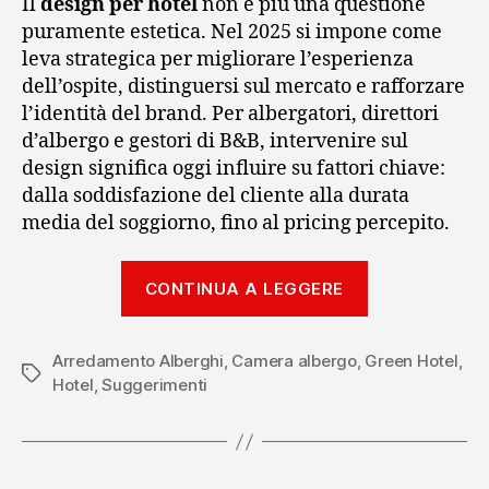
Il
design per hotel
non è più una questione
puramente estetica. Nel 2025 si impone come
leva strategica per migliorare l’esperienza
dell’ospite, distinguersi sul mercato e rafforzare
l’identità del brand. Per albergatori, direttori
d’albergo e gestori di B&B, intervenire sul
design significa oggi influire su fattori chiave:
dalla soddisfazione del cliente alla durata
media del soggiorno, fino al pricing percepito.
“Design
CONTINUA A LEGGERE
per
hotel:
Arredamento Alberghi
,
Camera albergo
,
Green Hotel
funzionalità,
,
Tag
Hotel
,
Suggerimenti
identità
e
trend
attuali”