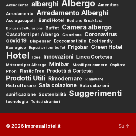
Albergo
alberghi
Amenities
Accoglienza
Arredamento Alberghi
Arredamento
Bandi Hotel
Asciugacapelli
Bed and Breakfast
Camera albergo
Buffet
Bonus ristrutturazione
Coronavirus
Cassaforti per Albergo
Colazione
covid19
Dispenser
Ecocompatibile
Ecofriendly
Green Hotel
Frigobar
Ecologico
Espositori per buffet
Hotel
Innovazioni
Linea Cortesia
Idee
Minibar
Mobili per camere
Materassi per Albergo
Ospitare
Prodotti di Cortesia
Phon
Plastic Free
Prodotti Utili
Rimodernare
Rinnovare
Sala colazione
Ristrutturare
Sala colazioni
Suggerimenti
sanificazione
Sostenibilità
tecnologia
Turisti stranieri
© 2026
ImpresaHotel.it
Su
↑