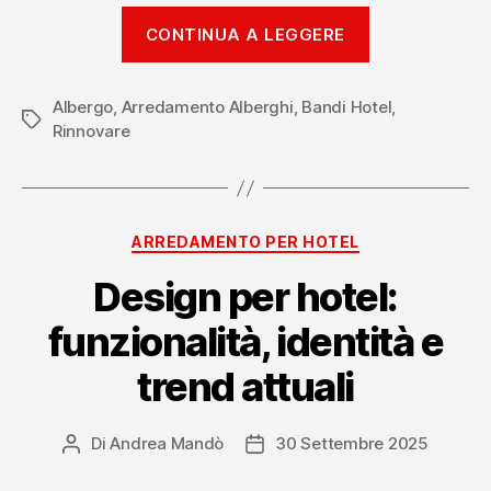
“Bando
CONTINUA A LEGGERE
EuReCa
Turismo
Albergo
,
Arredamento Alberghi
,
Bandi Hotel
2026
,
Tag
Rinnovare
Emilia
Romagna
arredi
hotel “
Categorie
ARREDAMENTO PER HOTEL
Design per hotel:
funzionalità, identità e
trend attuali
Di
Andrea Mandò
30 Settembre 2025
Autore
Data
articolo
dell'articolo