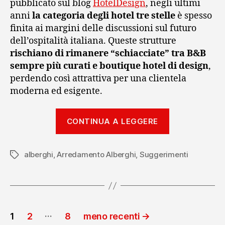
pubblicato sul blog
HotelDesign
, negli ultimi
anni
la categoria degli hotel tre stelle
è spesso
finita ai margini delle discussioni sul futuro
dell’ospitalità italiana. Queste strutture
rischiano di rimanere “schiacciate” tra B&B
sempre più curati e boutique hotel di design
,
perdendo così attrattiva per una clientela
moderna ed esigente.
“Rinnovare
CONTINUA A LEGGERE
l’arredamen
degli
alberghi
,
Arredamento Alberghi
,
Suggerimenti
hotel
Tag
a
tre
stelle”
Paginazione
…
1
2
8
meno recenti
→