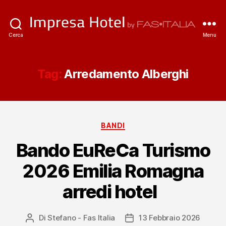
ImpresaHotel.it
Cerca
Menu
Tag:
Arredamento Alberghi
Categorie
BANDI
Bando EuReCa Turismo
2026 Emilia Romagna
arredi hotel
Di
Stefano - Fas Italia
13 Febbraio 2026
Autore
Data