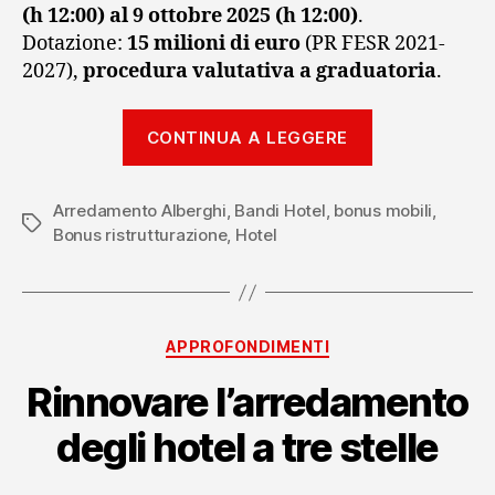
(h 12:00) al 9 ottobre 2025 (h 12:00)
.
Dotazione:
15 milioni di euro
(PR FESR 2021-
2027),
procedura valutativa a graduatoria
.
“Bando
CONTINUA A LEGGERE
Lombardia
2025
Arredamento Alberghi
,
Bandi Hotel
,
bonus mobili
per
,
Tag
Bonus ristrutturazione
,
Hotel
strutture
ricettive:
50%
a
Categorie
APPROFONDIMENTI
fondo
Rinnovare l’arredamento
perduto”
degli hotel a tre stelle