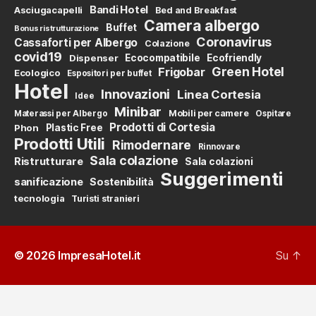
Bandi Hotel
Asciugacapelli
Bed and Breakfast
Camera albergo
Buffet
Bonus ristrutturazione
Coronavirus
Cassaforti per Albergo
Colazione
covid19
Dispenser
Ecocompatibile
Ecofriendly
Green Hotel
Frigobar
Ecologico
Espositori per buffet
Hotel
Innovazioni
Linea Cortesia
Idee
Minibar
Mobili per camere
Materassi per Albergo
Ospitare
Prodotti di Cortesia
Phon
Plastic Free
Prodotti Utili
Rimodernare
Rinnovare
Sala colazione
Ristrutturare
Sala colazioni
Suggerimenti
sanificazione
Sostenibilità
tecnologia
Turisti stranieri
© 2026
ImpresaHotel.it
Su
↑