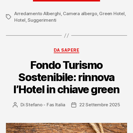
hotel:
Arredamento Alberghi
,
Camera albergo
,
Green Hotel
funzionalità,
,
Tag
Hotel
,
Suggerimenti
identità
e
trend
attuali”
Categorie
DA SAPERE
Fondo Turismo
Sostenibile: rinnova
l’Hotel in chiave green
Di
Stefano - Fas Italia
22 Settembre 2025
Autore
Data
articolo
dell'articolo