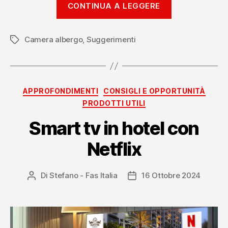
CONTINUA A LEGGERE
per
hotel:
Camera albergo
,
Suggerimenti
tendenze
Tag
e
strategie
per
Categorie
APPROFONDIMENTI
CONSIGLI E OPPORTUNITÀ
il
PRODOTTI UTILI
2025”
Smart tv in hotel con
Netflix
Di
Stefano - Fas Italia
16 Ottobre 2024
Autore
Data
articolo
dell'articolo