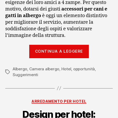
esigenze dei loro amici a 4 zampe. Per questo
motivo, dotarsi dei giusti
accessori per cani e
gatti in albergo
è oggi un elemento distintivo
per migliorare il servizio, aumentare la
soddisfazione degli ospiti e valorizzare
l’immagine della struttura.
“Hotel
CONTINUA A LEGGERE
Pet-
friendly:
Albergo
,
Camera albergo
,
Hotel
,
opportunità
accessori
,
Tag
Suggerimenti
per
ospiti
a
4
Categorie
ARREDAMENTO PER HOTEL
zampe”
Design per hotel: