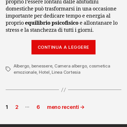
proprio l’essere lontani dalle abitudini
domestiche può trasformarsi in una occasione
importante per dedicare tempo e energia al
proprio
equilibrio psicofisico
e allontanare lo
stress e la stanchezza di tutti i giorni.
“Cosmetica
CONTINUA A LEGGERE
emozionale
in
Albergo
,
benessere
,
Camera albergo
,
cosmetica
hotel”
Tag
emozionale
,
Hotel
,
Linea Cortesia
Paginazione
…
1
2
6
meno recenti
→
degli