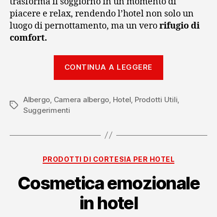
trasforma il soggiorno in un momento di
piacere e relax, rendendo l’hotel non solo un
luogo di pernottamento, ma un vero
rifugio di
comfort.
“Smart
CONTINUA A LEGGERE
tv
in
Albergo
,
Camera albergo
,
Hotel
,
Prodotti Utili
hotel
,
Tag
Suggerimenti
con
Netflix”
Categorie
PRODOTTI DI CORTESIA PER HOTEL
Cosmetica emozionale
in hotel