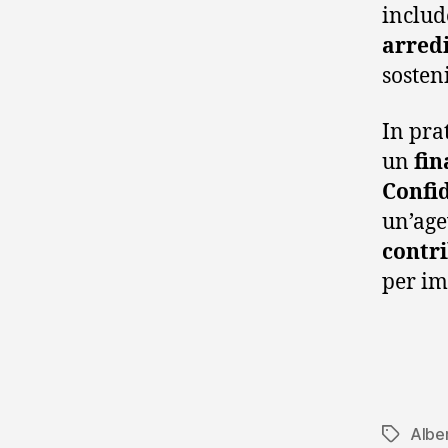
includ
arred
sosteni
In pra
un
fin
Confid
un’ag
contri
per im
Albe
Tag