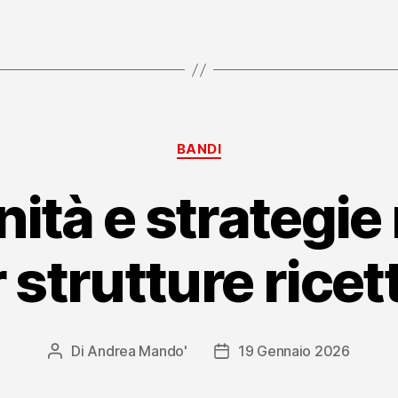
Emilia
Romagna
arredi
hotel “
Categorie
BANDI
ità e strategie 
 strutture ricet
Di
Andrea Mando'
19 Gennaio 2026
Autore
Data
articolo
dell'articolo