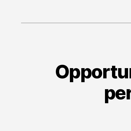
Opportun
per