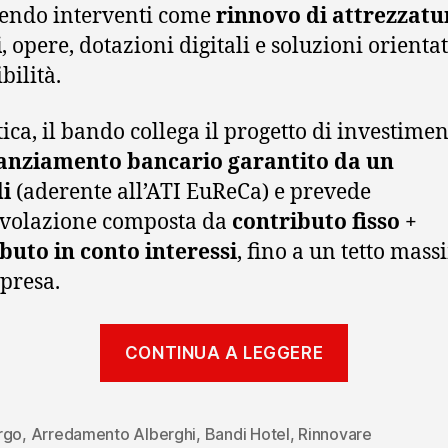
endo interventi come
rinnovo di attrezzatu
i
, opere, dotazioni digitali e soluzioni orientat
bilità.
tica, il bando collega il progetto di investimen
anziamento bancario garantito da un
i
(aderente all’ATI EuReCa) e prevede
evolazione composta da
contributo fisso +
buto in conto interessi
, fino a un tetto mas
presa.
“Bando
CONTINUA A LEGGERE
EuReCa
Turismo
2026
rgo
,
Arredamento Alberghi
,
Bandi Hotel
,
Rinnovare