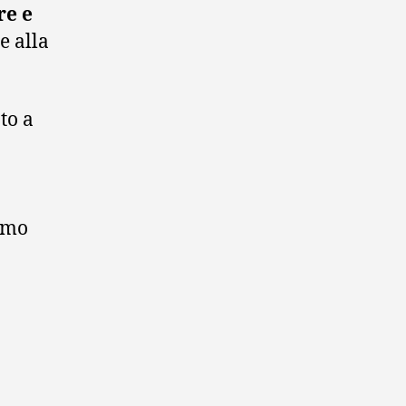
re e
e alla
to a
simo