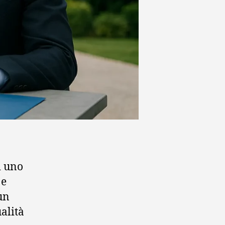
i uno
 e
un
alità