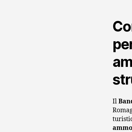
Co
per
amb
str
Il
Ban
Romagn
turist
ammod