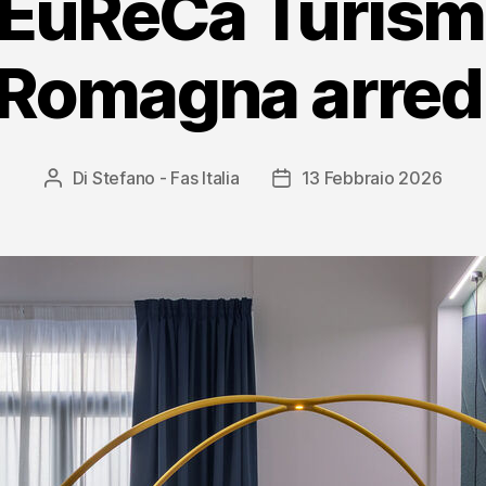
 EuReCa Turism
 Romagna arred
Di
Stefano - Fas Italia
13 Febbraio 2026
Autore
Data
articolo
dell'articolo