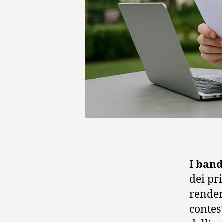
I
bandi
dei pr
render
contes