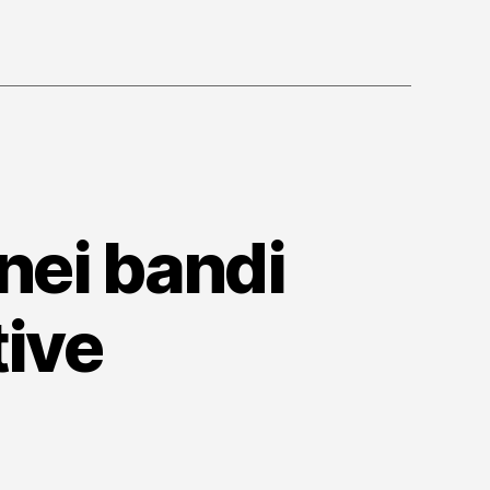
nei bandi
tive