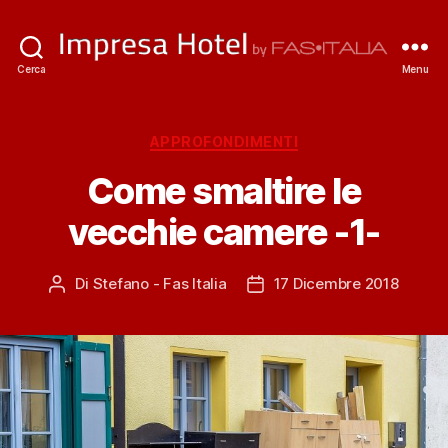
ImpresaHotel.it
Cerca
Menu
Categorie
APPROFONDIMENTI
Come smaltire le
vecchie camere -1-
Di
Stefano - Fas Italia
17 Dicembre 2018
Autore
Data
articolo
dell'articolo