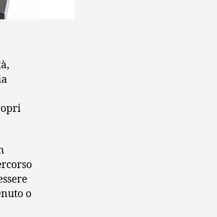
tà,
ia
ropri
n
ercorso
essere
enuto o