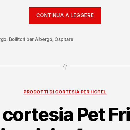
“Il
CONTINUA A LEGGERE
vassoio
di
benvenut
rgo
,
Bollitori per Albergo
,
Ospitare
Categorie
PRODOTTI DI CORTESIA PER HOTEL
 cortesia Pet Fr