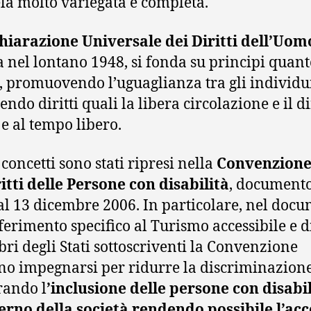
ela molto variegata e completa.
hiarazione Universale dei Diritti dell’Uom
a nel lontano 1948, si fonda su principi quan
i, promuovendo l’uguaglianza tra gli individu
ndo diritti quali la libera circolazione e il di
 e al tempo libero.
 concetti sono stati ripresi nella
Convenzion
ritti delle Persone con disabilità
, document
 al 13 dicembre 2006. In particolare, nel doc
riferimento specifico al Turismo accessibile e 
ri degli Stati sottoscriventi la Convenzione
o impegnarsi per ridurre la discriminazion
rando l
’inclusione delle persone con disabi
terno della società rendendo possibile l’ac