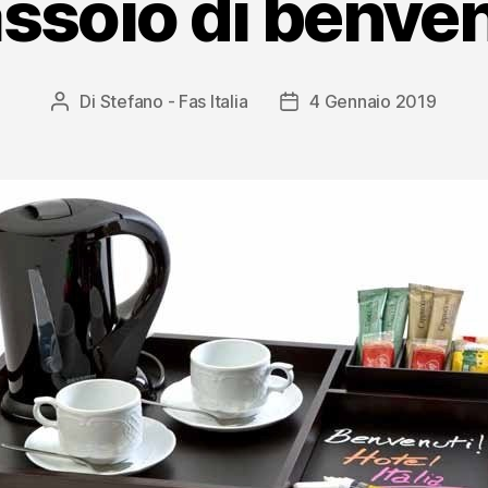
vassoio di benve
Di
Stefano - Fas Italia
4 Gennaio 2019
Autore
Data
articolo
dell'articolo