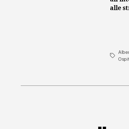
alle s
Albe
Tag
Ospi