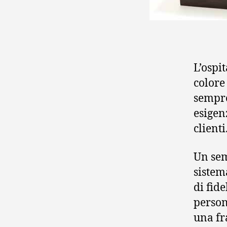
L’ospit
colore 
sempre
esigen
clienti
Un se
sistem
di fide
person
una fr