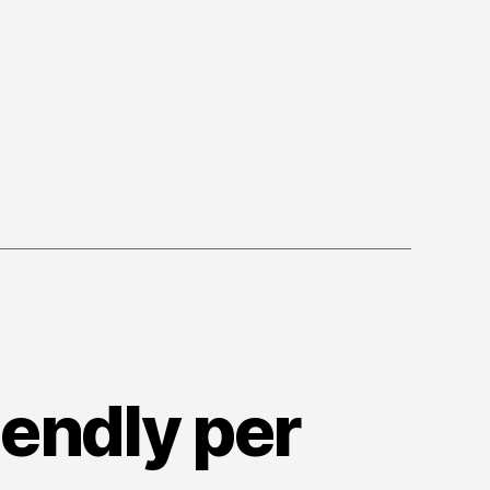
o”
iendly per