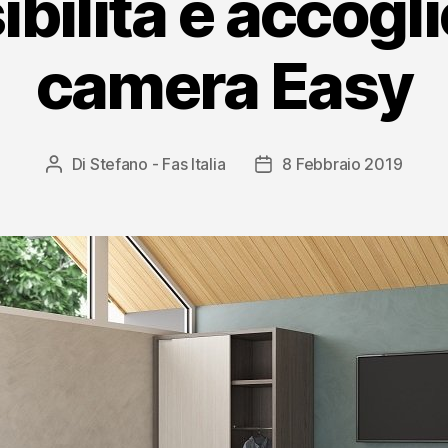
bilità e accogli
camera Easy
Di
Stefano - Fas Italia
8 Febbraio 2019
Autore
Data
articolo
dell'articolo