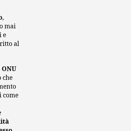
o
,
to mai
i e
ritto al
e ONU
o che
umento
di come
e
lità
cesso