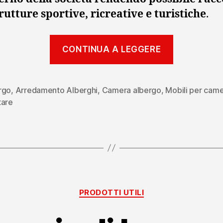
trutture sportive, ricreative e turistiche
.
“Accessibi
CONTINUA A LEGGERE
e
accoglien
la
rgo
,
Arredamento Alberghi
,
Camera albergo
,
Mobili per cam
tare
camera
Easy”
Categorie
PRODOTTI UTILI