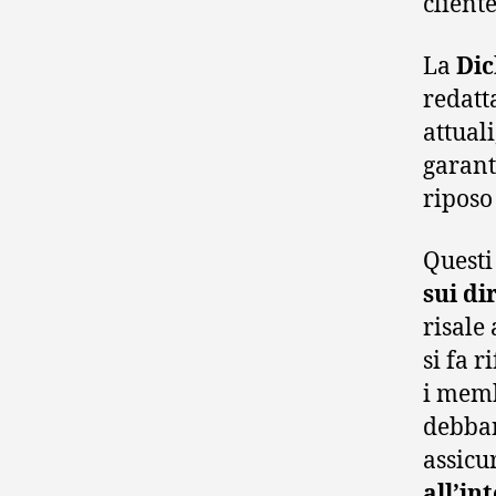
client
La
Dic
redatt
attual
garante
riposo
Questi
sui di
risale
si fa 
i memb
debban
assicu
all’in