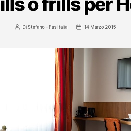
ills o frills per 
Di
Stefano - Fas Italia
14 Marzo 2015
Autore
Data
articolo
dell'articolo