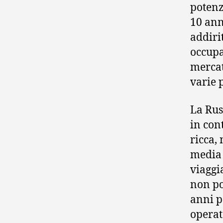
potenz
10 ann
addiri
occupa
mercat
varie 
La Rus
in con
ricca,
media 
viaggia
non po
anni p
operat