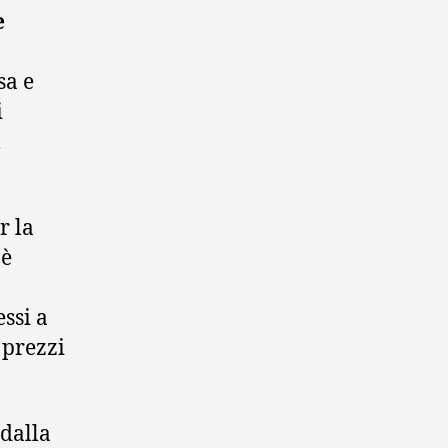
e
sa e
i
l
r la
 è
essi a
 prezzi
 dalla