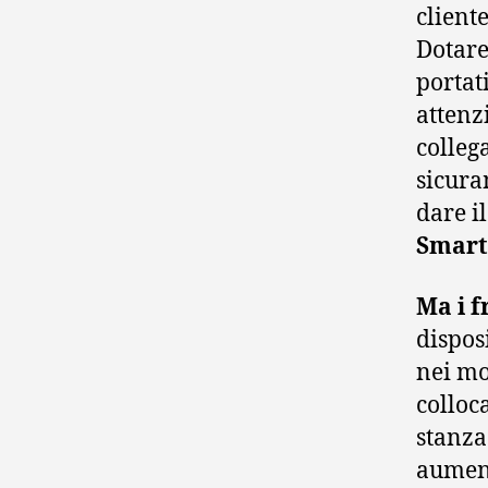
cliente
Dotare
portat
attenz
colleg
sicura
dare i
Smart
Ma i f
dispos
nei mo
colloc
stanza
aument