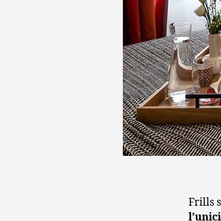
Frills
l’unic