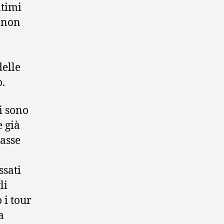
ltimi
e non
o
delle
.
i sono
e già
lasse
ssati
li
 i tour
a