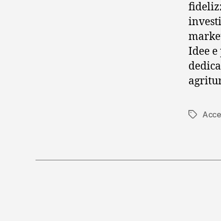
fideliz
invest
market
Idee e
dedica
agritu
Acce
Tag