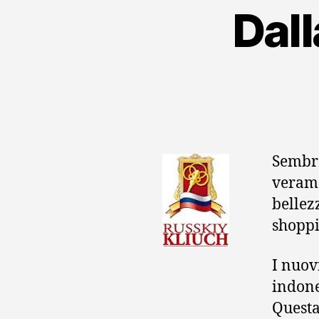
Dal
Sembra
verame
bellezz
shoppi
I nuov
indone
Questa