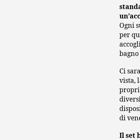
standa
un’acc
Ogni s
per qu
accogl
bagno 
Ci sar
vista,
proprio
diversi
dispos
di vend
Il set 