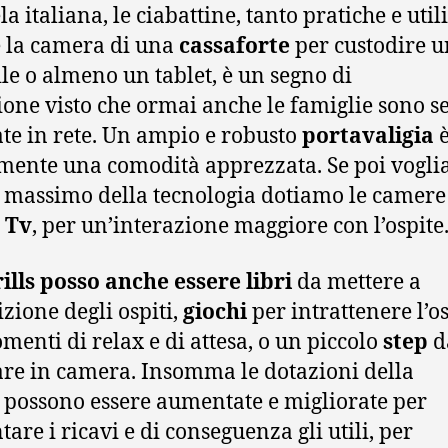
la italiana, le ciabattine, tanto pratiche e utili
 la camera di una
cassaforte
per custodire u
ile o almeno un tablet, è un segno di
ione visto che ormai anche le famiglie sono 
ate in rete. Un ampio e robusto
portavaligia
mente una comodità apprezzata. Se poi vogl
l massimo della tecnologia dotiamo le camere
 Tv
, per un’interazione maggiore con l’ospite
rills posso anche essere
libri
da mettere a
izione degli ospiti,
giochi
per intrattenere l’o
menti di relax e di attesa, o un piccolo
step
d
are in camera. Insomma le dotazioni della
 possono essere aumentate e migliorate per
are i ricavi e di conseguenza gli utili, per