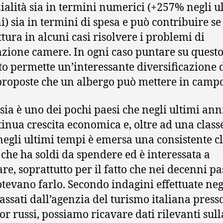
ialità sia in termini numerici (+257% negli u
i) sia in termini di spesa e può contribuire s
ttura in alcuni casi risolvere i problemi di
zione camere. In ogni caso puntare su quest
o permette un’interessante diversificazione 
proposte che un albergo può mettere in campo
sia è uno dei pochi paesi che negli ultimi ann
tinua crescita economica e, oltre ad una class
 negli ultimi tempi è emersa una consistente c
che ha soldi da spendere ed è interessata a
re, soprattutto per il fatto che nei decenni pa
tevano farlo. Secondo indagini effettuate neg
assati dall’agenzia del turismo italiana presso
or russi, possiamo ricavare dati rilevanti sull