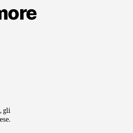
more
, gli
ese.