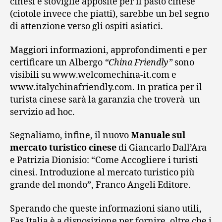
cinesi e stoviglie apposite per il pasto cinese
(ciotole invece che piatti), sarebbe un bel segno
di attenzione verso gli ospiti asiatici.
Maggiori informazioni, approfondimenti e per
certificare un Albergo
“China Friendly”
sono
visibili su www.welcomechina-it.com e
www.italychinafriendly.com. In pratica per il
turista cinese sarà la garanzia che troverà un
servizio ad hoc.
Segnaliamo, infine, il nuovo
Manuale sul
mercato turistico cinese
di Giancarlo Dall’Ara
e Patrizia Dionisio: “Come Accogliere i turisti
cinesi. Introduzione al mercato turistico più
grande del mondo”, Franco Angeli Editore.
Sperando che queste informazioni siano utili,
Fas Italia è a disposizione per fornire, oltre che i