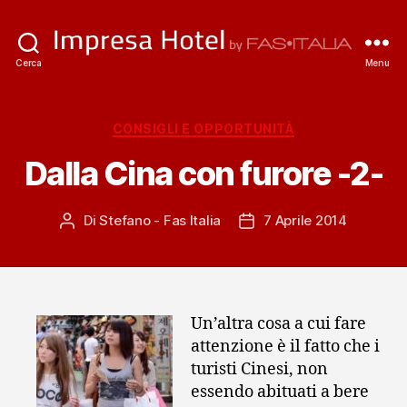
ImpresaHotel.it
Cerca
Menu
Categorie
CONSIGLI E OPPORTUNITÀ
Dalla Cina con furore -2-
Di
Stefano - Fas Italia
7 Aprile 2014
Autore
Data
articolo
dell'articolo
Un’altra cosa a cui fare
attenzione è il fatto che i
turisti Cinesi, non
essendo abituati a bere