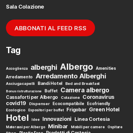
Sala Colazione
ABBONATI AL FEED RSS
Tag
Albergo
alberghi
Amenities
Accoglienza
Arredamento Alberghi
Arredamento
Bandi Hotel
Asciugacapelli
Bed and Breakfast
Camera albergo
Buffet
Bonus ristrutturazione
Coronavirus
Cassaforti per Albergo
Colazione
covid19
Dispenser
Ecocompatibile
Ecofriendly
Green Hotel
Frigobar
Ecologico
Espositori per buffet
Hotel
Innovazioni
Linea Cortesia
Idee
Minibar
Mobili per camere
Materassi per Albergo
Ospitare
Prodotti di Cortesia