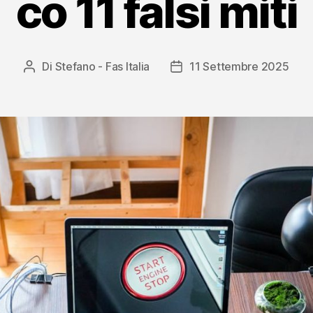
co 11 falsi miti
Di
Stefano - Fas Italia
11 Settembre 2025
Autore
Data
articolo
dell'articolo