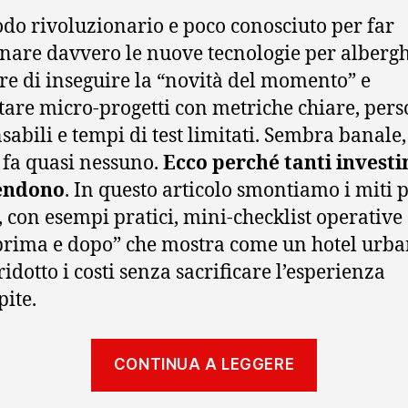
odo rivoluzionario e poco conosciuto per far
nare davvero le nuove tecnologie per albergh
re di inseguire la “novità del momento” e
tare micro-progetti con metriche chiare, per
sabili e tempi di test limitati. Sembra banale
 fa quasi nessuno.
Ecco perché tanti invest
endono
. In questo articolo smontiamo i miti 
i, con esempi pratici, mini-checklist operative
prima e dopo” che mostra come un hotel urb
idotto i costi senza sacrificare l’esperienza
pite.
“Nuove tec
CONTINUA A LEGGERE
11 falsi mi