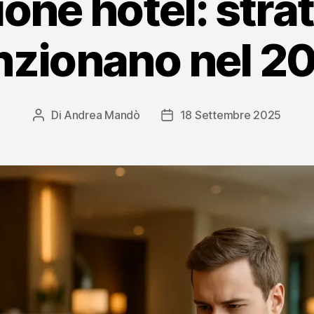
one hotel: stra
nzionano nel 2
Di
Andrea Mandò
18 Settembre 2025
Autore
Data
articolo
dell'articolo