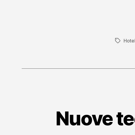
Hote
Tag
Nuove te