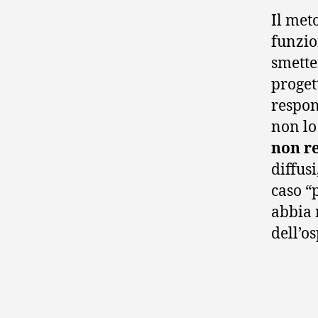
Il met
funzio
smette
proget
respon
non lo
non r
diffus
caso “
abbia r
dell’os