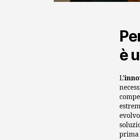
Per
è u
L’
inno
necess
compet
estrem
evolvo
soluzi
prima 