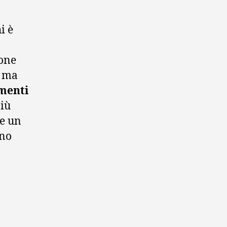
i è
sone
, ma
imenti
più
 e un
ano
nologie per alberghi: ecco
ti”