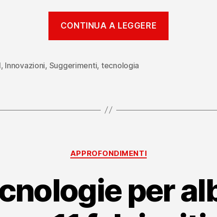
“Innovaz
CONTINUA A LEGGERE
hotel:
strategie
che
l
,
Innovazioni
,
Suggerimenti
,
tecnologia
funziona
nel
2025”
Categorie
APPROFONDIMENTI
cnologie per alb