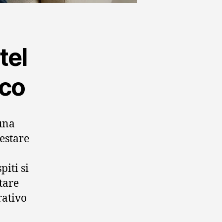
tel
ico
una
restare
iti si
tare
rativo