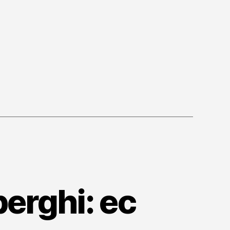
ione
no
erghi: ec