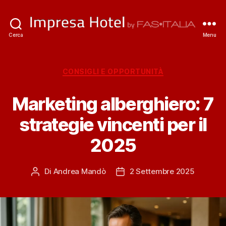
ImpresaHotel.it
Cerca
Menu
Categorie
CONSIGLI E OPPORTUNITÀ
Marketing alberghiero: 7
strategie vincenti per il
2025
Di
Andrea Mandò
2 Settembre 2025
Autore
Data
articolo
dell'articolo