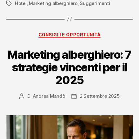
Hotel
,
Marketing alberghiero
,
Suggerimenti
efficaci
Tag
per
strutture
ricettive”
Categorie
CONSIGLI E OPPORTUNITÀ
Marketing alberghiero: 7
strategie vincenti per il
2025
Di
Andrea Mandò
2 Settembre 2025
Autore
Data
articolo
dell'articolo