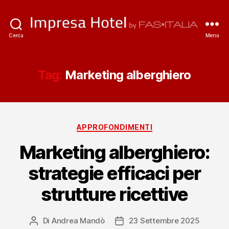
ImpresaHotel.it
Cerca
Menu
Tag:
Marketing alberghiero
Categorie
APPROFONDIMENTI
Marketing alberghiero:
strategie efficaci per
strutture ricettive
Di
Andrea Mandò
23 Settembre 2025
Autore
Data