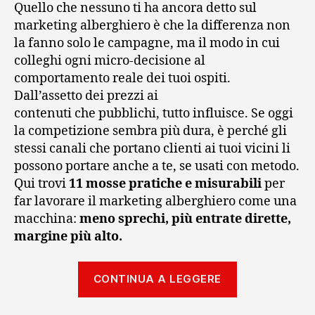
e
Quello che nessuno ti ha ancora detto sul
r
marketing alberghiero è che la differenza non
la fanno solo le campagne, ma il modo in cui
o
colleghi ogni micro-decisione al
comportamento reale dei tuoi ospiti.
:
Dall’assetto dei prezzi ai
7
contenuti che pubblichi, tutto influisce. Se oggi
la competizione sembra più dura, è perché gli
s
stessi canali che portano clienti ai tuoi vicini li
possono portare anche a te, se usati con metodo.
t
Qui trovi
11 mosse pratiche e misurabili
per
r
far lavorare il marketing alberghiero come una
macchina:
meno sprechi, più entrate dirette,
a
margine più alto.
t
“Marketing a
CONTINUA A LEGGERE
e
11 mosse che