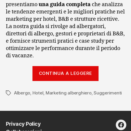
presentiamo
una guida completa
che analizza
le tendenze emergenti e le migliori pratiche nel
marketing per hotel, B&B e strutture ricettive.
La nostra guida si rivolge ad albergatori,
direttori di albergo, gestori e proprietari di B&B,
e fornisce strumenti pratici e case study per
ottimizzare le performance durante il periodo
di vacanze.
“Marketing
CONTINUA A LEGGERE
Alberghiero
per
Albergo
,
Hotel
,
Marketing alberghiero
,
Suggerimenti
Vacanze
Tag
2025:
Guida
passo
Privacy Policy
dopo
fac