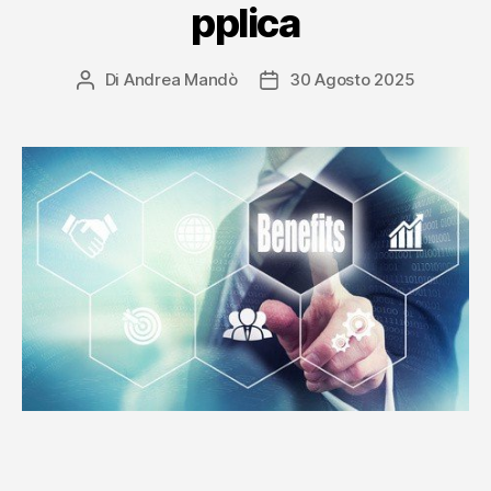
pplica
n
g
Di
Andrea Mandò
30 Agosto 2025
Autore
Data
articolo
dell'articolo
a
l
b
e
r
g
h
i