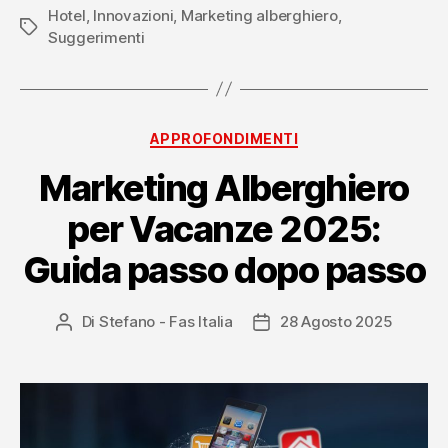
g
Hotel
,
Innovazioni
,
Marketing alberghiero
,
Tag
i
Suggerimenti
e
v
Categorie
APPROFONDIMENTI
i
Marketing Alberghiero
n
per Vacanze 2025:
c
Guida passo dopo passo
e
n
Di
Stefano - Fas Italia
28 Agosto 2025
Autore
Data
articolo
dell'articolo
t
i