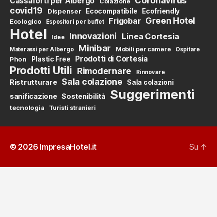
Coronavirus
Cassaforti per Albergo
Colazione
covid19
Dispenser
Ecocompatibile
Ecofriendly
Green Hotel
Frigobar
Ecologico
Espositori per buffet
Hotel
Innovazioni
Linea Cortesia
Idee
Minibar
Mobili per camere
Materassi per Albergo
Ospitare
Prodotti di Cortesia
Phon
Plastic Free
Prodotti Utili
Rimodernare
Rinnovare
Sala colazione
Ristrutturare
Sala colazioni
Suggerimenti
sanificazione
Sostenibilità
tecnologia
Turisti stranieri
© 2026
ImpresaHotel.it
Su
↑