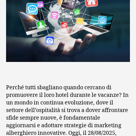
p
e
r
i
l
2
0
2
Perché tutti sbagliano quando cercano di
promuovere il loro hotel durante le vacanze? In
5
un mondo in continua evoluzione, dove il
settore dell’ospitalità si trova a dover affrontare
sfide sempre nuove, è fondamentale
aggiornarsi e adottare strategie di marketing
alberghiero innovative. Oggi, il 28/08/2025,