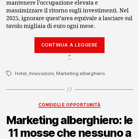
mantenere l’occupazione elevata e
massimizzare il ritorno sugli investimenti. Nel
2025, ignorare quest’area equivale a lasciare sul
tavolo migliaia di euro ogni mese.
“
CONTINUA A LEGGERE
“
M
a
Hotel
,
Innovazioni
,
Marketing alberghiero
Tag
r
k
Categorie
CONSIGLI E OPPORTUNITÀ
e
Marketing alberghiero: le
t
11 mosse che nessuno a
i