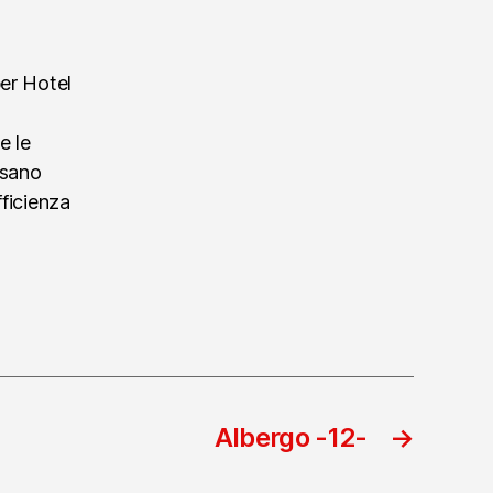
per Hotel
e le
ssano
fficienza
Albergo -12-
→