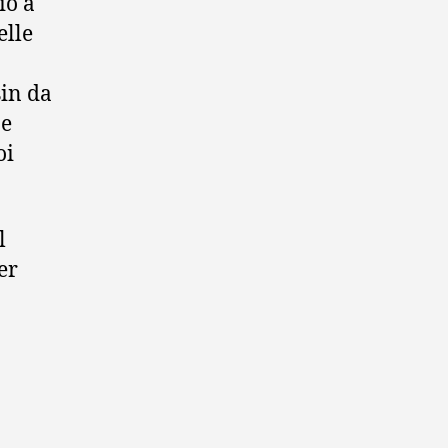
iò a
elle
sin da
ne
oi
l
er