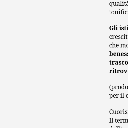
qualit
tonific
Gli is
cresci
che mo
benes
trasco
ritrov
(prodo
per il 
Cuoris
Il ter