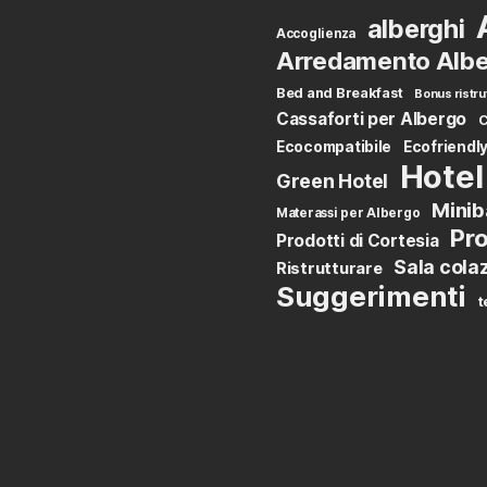
alberghi
Accoglienza
Arredamento Albe
Bed and Breakfast
Bonus ristru
Cassaforti per Albergo
C
Ecocompatibile
Ecofriendl
Hotel
Green Hotel
Minib
Materassi per Albergo
Pro
Prodotti di Cortesia
Sala cola
Ristrutturare
Suggerimenti
t