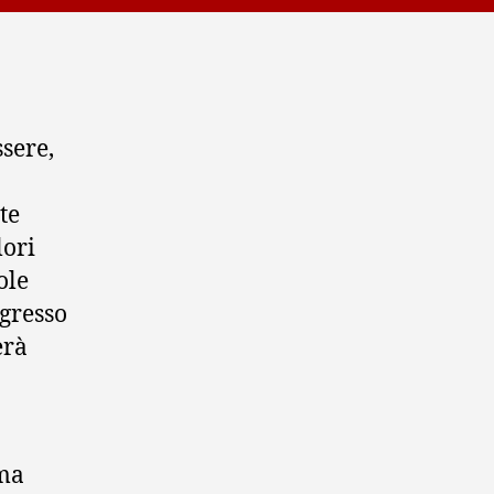
ssere,
te
lori
ole
ngresso
erà
ima