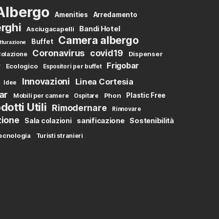
Albergo
Amenities
Arredamento
rghi
Bandi Hotel
Asciugacapelli
Camera albergo
Buffet
tturazione
Coronavirus
covid19
Dispenser
olazione
Frigobar
y
Ecologico
Espositori per buffet
Innovazioni
Linea Cortesia
Idee
ar
Phon
Plastic Free
Mobili per camere
Ospitare
dotti Utili
Rimodernare
Rinnovare
zione
sanificazione
Sostenibilità
Sala colazioni
ecnologia
Turisti stranieri