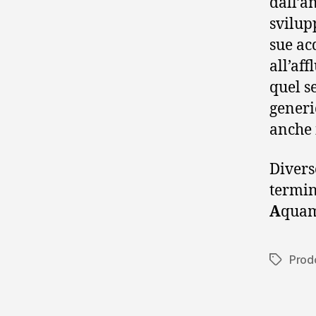
dall’a
svilup
sue ac
all’af
quel s
generi
anche 
Divers
termin
A
quam 
Prod
Tag