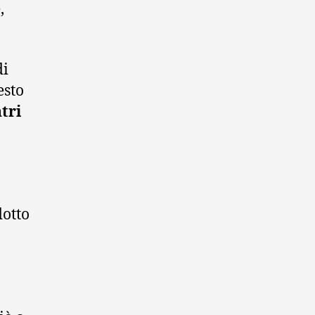
,
di
esto
tri
dotto