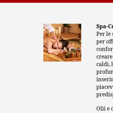
Spa-C
Per le
per off
confor
creare
caldi,
profum
inseri
piacev
predis
Olii e