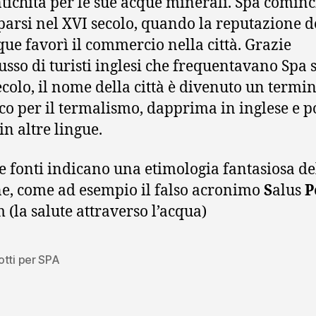
ntichità per le sue acque minerali. Spa cominc
parsi nel XVI secolo, quando la reputazione d
que favorì il commercio nella città. Grazie
flusso di turisti inglesi che frequentavano Spa 
ecolo, il nome della città è divenuto un termi
co per il termalismo, dapprima in inglese e p
in altre lingue.
e fonti indicano una etimologia fantasiosa de
e, come ad esempio il falso acronimo
S
alus
P
(la salute attraverso l’acqua)
otti per SPA