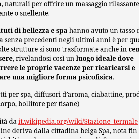
à, naturali per offrire un massaggio rilassante
ante o snellente.
tituti di bellezza e spa
hanno avuto un tasso 
ta senza precedenti negli ultimi anni è per qu
lte strutture si sono trasformate anche in
cen
sere
, rivelandosi così un
luogo ideale dove
rrere le proprie vacenze per ricaricarsi e
are una migliore forma psicofisica
.
tti per spa, diffusori d’aroma, ciabattine, pro
corpo, bollitore per tisane)
ità da
it.wikipedia.org/wiki/Stazione_termale
mine deriva dalla cittadina belga Spa, nota fin