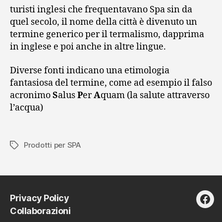
turisti inglesi che frequentavano Spa sin da
quel secolo, il nome della città è divenuto un
termine generico per il termalismo, dapprima
in inglese e poi anche in altre lingue.
Diverse fonti indicano una etimologia
fantasiosa del termine, come ad esempio il falso
acronimo
S
alus
P
er
A
quam (la salute attraverso
l’acqua)
Prodotti per SPA
Tag
Privacy Policy
fac
Collaborazioni