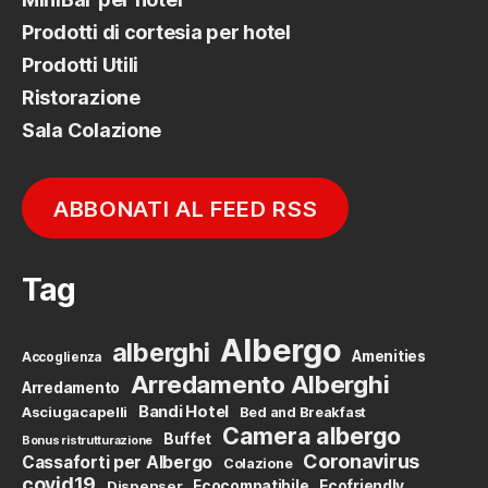
Prodotti di cortesia per hotel
Prodotti Utili
Ristorazione
Sala Colazione
ABBONATI AL FEED RSS
Tag
Albergo
alberghi
Amenities
Accoglienza
Arredamento Alberghi
Arredamento
Bandi Hotel
Asciugacapelli
Bed and Breakfast
Camera albergo
Buffet
Bonus ristrutturazione
Coronavirus
Cassaforti per Albergo
Colazione
covid19
Dispenser
Ecocompatibile
Ecofriendly