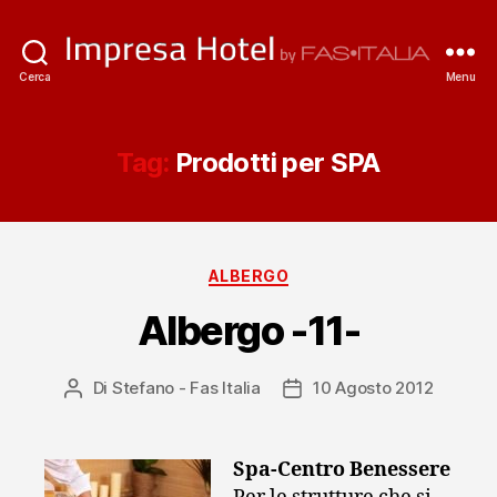
ImpresaHotel.it
Cerca
Menu
Tag:
Prodotti per SPA
Categorie
ALBERGO
Albergo -11-
Di
Stefano - Fas Italia
10 Agosto 2012
Autore
Data
articolo
dell'articolo
Spa-Centro Benessere