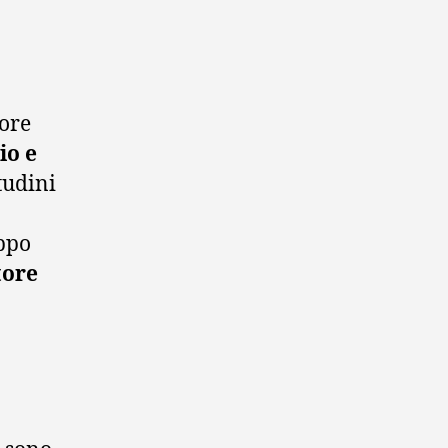
tore
io e
tudini
uppo
tore