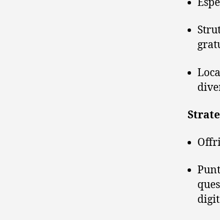
Espe
Stru
grat
Loca
diver
Strate
Offri
Punt
ques
digit