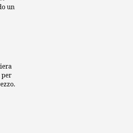
ndo un
iera
i per
rezzo.