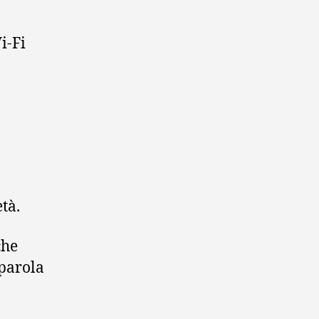
i-Fi
età.
che
aparola