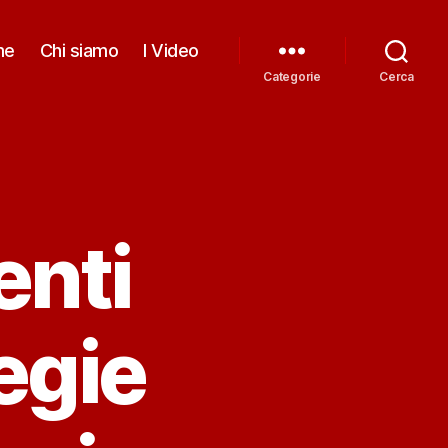
me
Chi siamo
I Video
Categorie
Cerca
enti
tegie