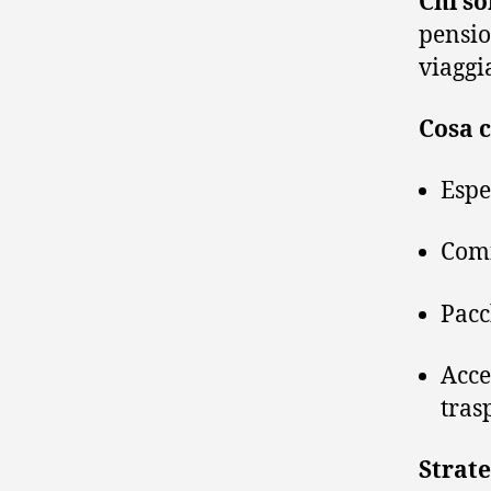
Chi s
pensio
viaggi
Cosa 
Espe
Comf
Pacc
Acce
tras
Strate