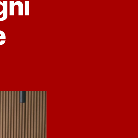
gni
e