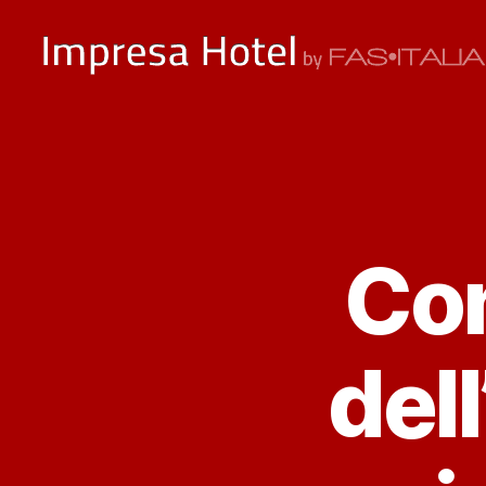
ImpresaHotel.it
Con
dell