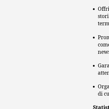
Offr
stor
term
Prom
come
news
Gara
atte
Orga
di c
Statis