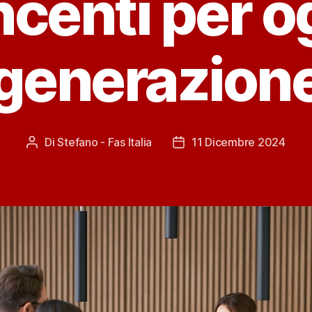
ncenti per o
generazion
Di
Stefano - Fas Italia
11 Dicembre 2024
Autore
Data
articolo
dell'articolo