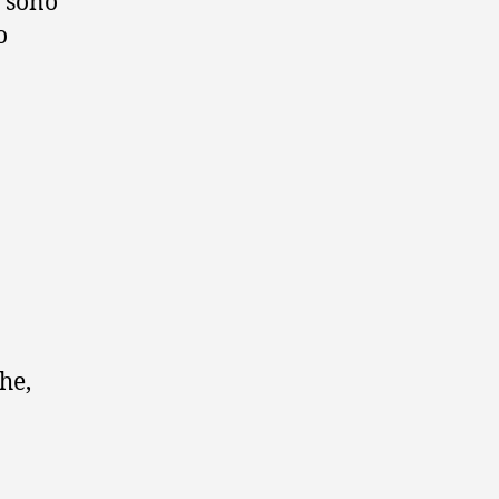
o sono
o
he,