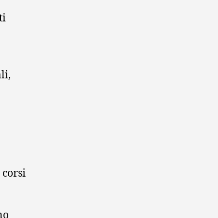
ti
li,
 corsi
no