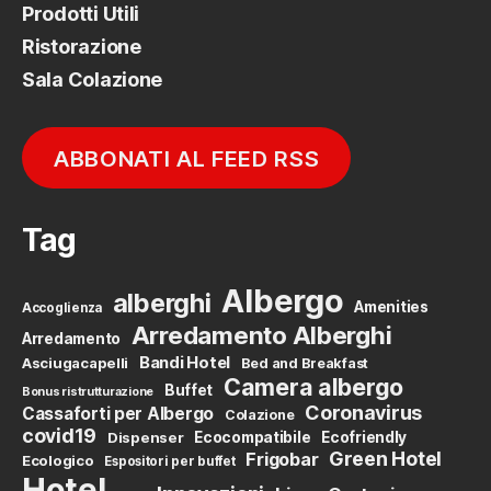
Prodotti Utili
Ristorazione
Sala Colazione
ABBONATI AL FEED RSS
Tag
Albergo
alberghi
Amenities
Accoglienza
Arredamento Alberghi
Arredamento
Bandi Hotel
Asciugacapelli
Bed and Breakfast
Camera albergo
Buffet
Bonus ristrutturazione
Coronavirus
Cassaforti per Albergo
Colazione
covid19
Dispenser
Ecocompatibile
Ecofriendly
Green Hotel
Frigobar
Ecologico
Espositori per buffet
Hotel