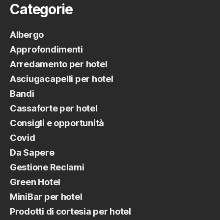
Categorie
dopo
il
Albergo
check-
Approfondimenti
out”
Arredamento per hotel
Asciugacapelli per hotel
Bandi
Cassaforte per hotel
Consigli e opportunità
Covid
Da Sapere
Gestione Reclami
Green Hotel
MiniBar per hotel
Prodotti di cortesia per hotel