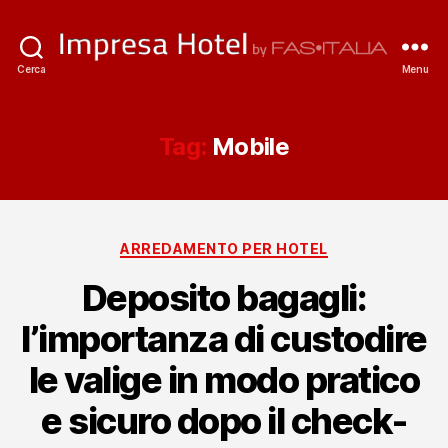
ImpresaHotel.it
Cerca
Menu
Tag:
Mobile
Categorie
ARREDAMENTO PER HOTEL
Deposito bagagli:
l’importanza di custodire
le valige in modo pratico
e sicuro dopo il check-