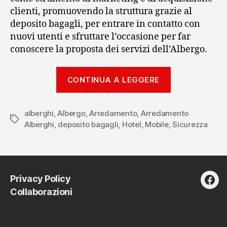
clienti, promuovendo la struttura grazie al
deposito bagagli, per entrare in contatto con
nuovi utenti e sfruttare l’occasione per far
conoscere la proposta dei servizi dell’Albergo.
“Deposito
CONTINUA A LEGGERE
bagagli:
l’importanza
alberghi
,
Albergo
,
Arredamento
,
Arredamento
di
Tag
Alberghi
,
deposito bagagli
,
Hotel
,
Mobile
,
Sicurezza
custodire
le
valige
in
Privacy Policy
modo
fac
Collaborazioni
pratico
e
sicuro