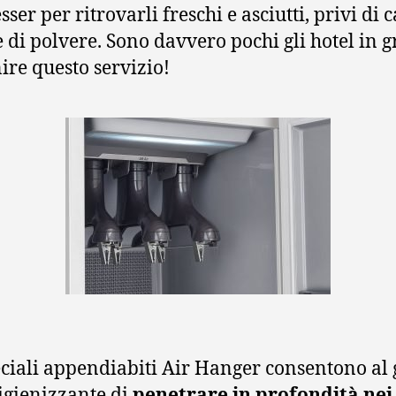
ser per ritrovarli freschi e asciutti, privi di c
e di polvere. Sono davvero pochi gli hotel in 
nire questo servizio!
eciali appendiabiti Air Hanger consentono al 
 igienizzante di
penetrare in profondità nei