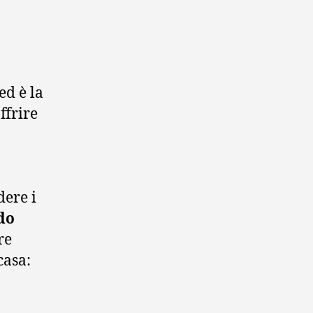
ed è la
ffrire
dere i
do
re
casa: