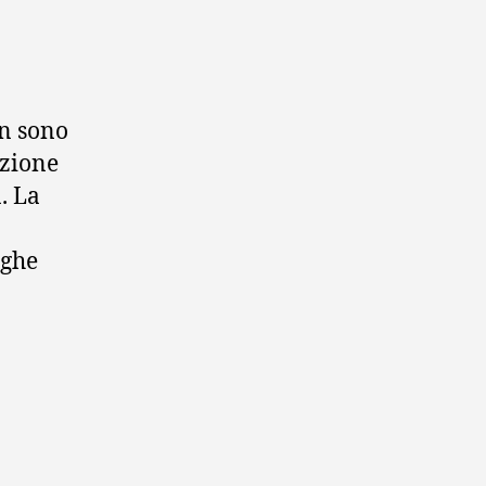
on sono
nzione
. La
eghe