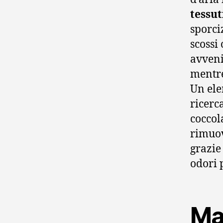
tessut
sporci
scossi 
avveni
mentre
Un ele
ricerc
coccol
rimuove
grazie
odori 
Mai