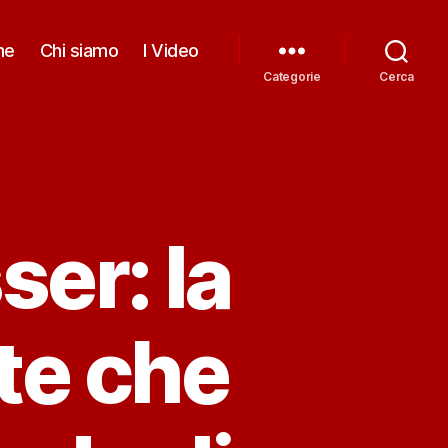
me
Chi siamo
I Video
Categorie
Cerca
er: la
te che