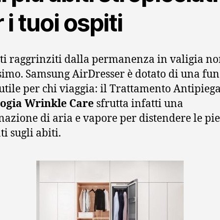
 i tuoi ospiti
iti raggrinziti dalla permanenza in valigia n
simo. Samsung AirDresser è dotato di una fu
utile per chi viaggia: il Trattamento Antipiega
logia Wrinkle Care
sfrutta infatti una
azione di aria e vapore per distendere le pi
i sugli abiti.