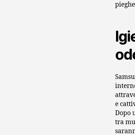
pieghe 
Igi
odo
Samsun
intern
attrav
e catti
Dopo u
tra mus
saranno