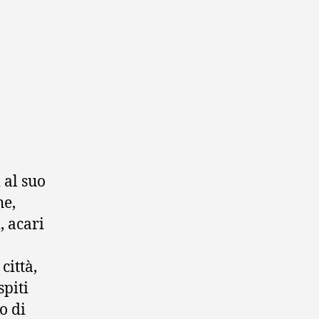
 al suo
e,
, acari
città,
spiti
o di