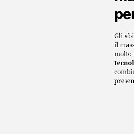
per
Gli ab
il mas
molto 
tecno
combin
present