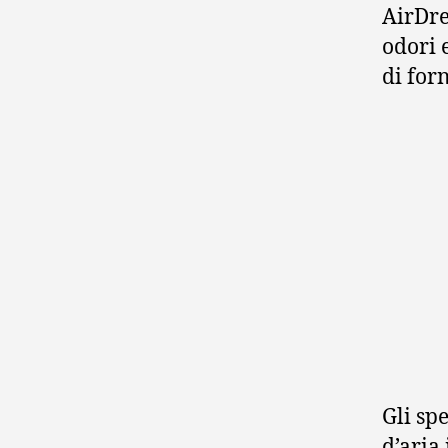
AirDres
odori 
di for
Gli sp
d’aria