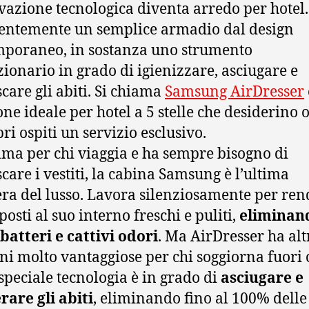
vazione tecnologica diventa arredo per hotel.
ntemente un semplice armadio dal design
poraneo, in sostanza uno strumento
zionario in grado di igienizzare, asciugare e
scare gli abiti. Si chiama
Samsung AirDresser
one ideale per hotel a 5 stelle che desiderino o
ri ospiti un servizio esclusivo.
sima per chi viaggia e ha sempre bisogno di
scare i vestiti, la cabina Samsung è l’ultima
era del lusso. Lavora silenziosamente per ren
posti al suo interno freschi e puliti,
eliminan
 batteri e cattivi odori
. Ma AirDresser ha alt
ni molto vantaggiose per chi soggiorna fuori 
 speciale tecnologia è in grado di
asciugare e
rare gli abiti
, eliminando fino al 100% delle