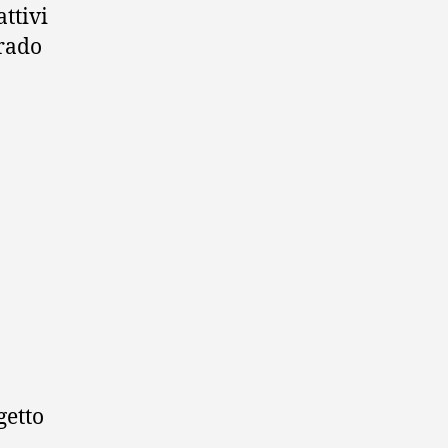
attivi
grado
getto