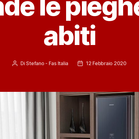
de le piegh
abiti
Di
Stefano - Fas Italia
12 Febbraio 2020
Autore
Data
articolo
dell'articolo