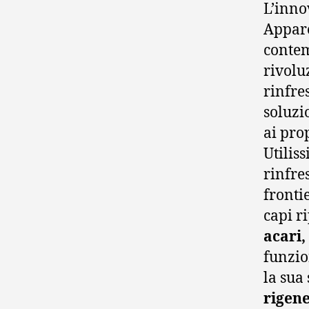
L’inno
Appare
contem
rivolu
rinfre
soluzi
ai prop
Utilis
rinfre
fronti
capi ri
acari,
funzio
la sua
rigene