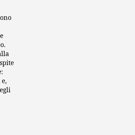
gono
he
o.
lla
spite
e:
 e,
egli