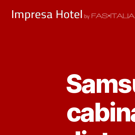
ImpresaHotel.it
Samsu
cabin