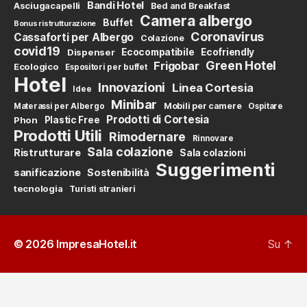
Bandi Hotel
Asciugacapelli
Bed and Breakfast
Camera albergo
Buffet
Bonus ristrutturazione
Coronavirus
Cassaforti per Albergo
Colazione
covid19
Dispenser
Ecocompatibile
Ecofriendly
Green Hotel
Frigobar
Ecologico
Espositori per buffet
Hotel
Innovazioni
Linea Cortesia
Idee
Minibar
Mobili per camere
Materassi per Albergo
Ospitare
Prodotti di Cortesia
Phon
Plastic Free
Prodotti Utili
Rimodernare
Rinnovare
Sala colazione
Ristrutturare
Sala colazioni
Suggerimenti
sanificazione
Sostenibilità
tecnologia
Turisti stranieri
© 2026
ImpresaHotel.it
Su
↑