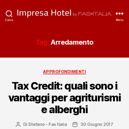
ImpresaHotel.it
Cerca
Menu
Tag:
Arredamento
Categorie
APPROFONDIMENTI
Tax Credit: quali sono i
vantaggi per agriturismi
e alberghi
Di
Stefano - Fas Italia
30 Giugno 2017
Autore
Data