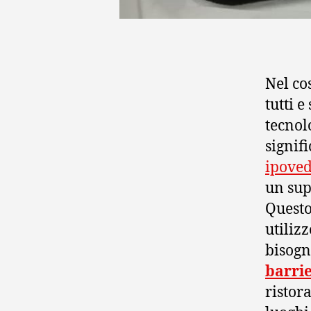
Nel co
tutti e
tecnol
signifi
ipoved
un sup
Questo
utiliz
bisogn
barrie
ristora