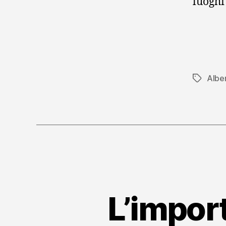
luoghi
Albe
Tag
L’impor