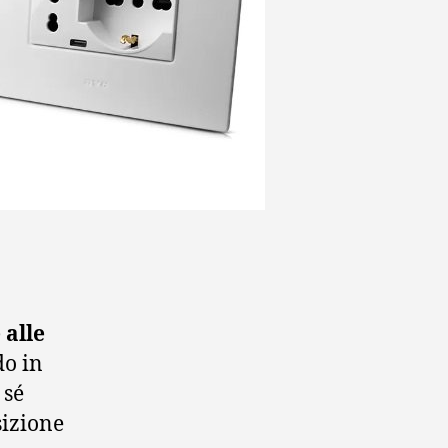
 alle
do in
 sé
sizione