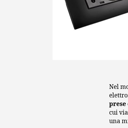
Nel mo
elettro
prese 
cui via
una mi