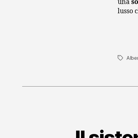
una
so
lusso 
Albe
Tag
Il sist