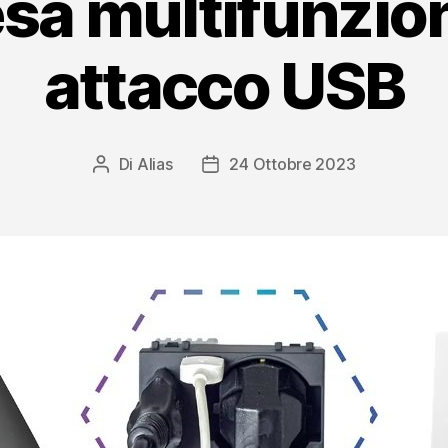
esa multifunzio
attacco USB
Di
Alias
24 Ottobre 2023
Autore
Data
articolo
dell'articolo