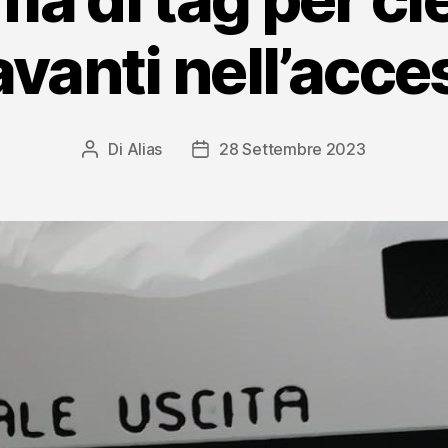
vanti nell’acces
Di
Alias
28 Settembre 2023
Autore
Data
articolo
dell'articolo