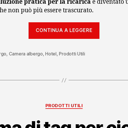
luzione pratica per la ricarica
è diventato 
che non può più essere trascurato.
“La
CONTINUA A LEGGERE
presa
multifunz
con
rgo
,
Camera albergo
,
Hotel
,
Prodotti Utili
attacco
USB”
Categorie
PRODOTTI UTILI
ema di tag per ci