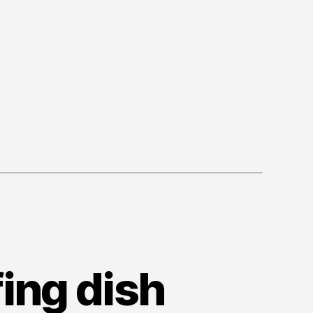
ibilità”
ing dish