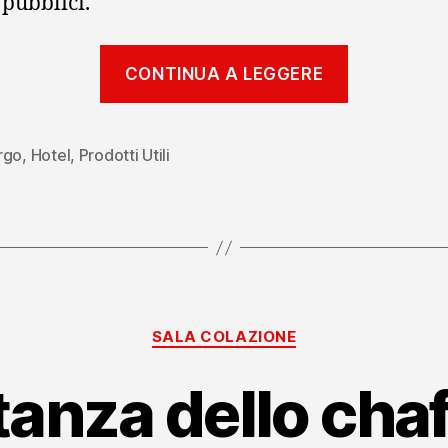
 pubblici.
“Il
CONTINUA A LEGGERE
sistema
di
tag
rgo
,
Hotel
,
Prodotti Utili
per
ciechi:
un
passo
avanti
Categorie
nell’access
SALA COLAZIONE
tanza dello chaf