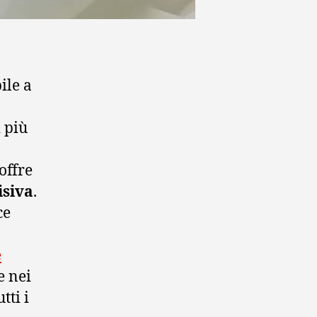
ile a
 più
offre
isiva
.
ce
e
e nei
tti i