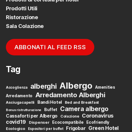
Prodotti Utili
Ristorazione
Sala Colazione
ABBONATI AL FEED RSS
Tag
Albergo
alberghi
Amenities
Accoglienza
Arredamento Alberghi
Arredamento
Bandi Hotel
Asciugacapelli
Bed and Breakfast
Camera albergo
Buffet
Bonus ristrutturazione
Coronavirus
Cassaforti per Albergo
Colazione
covid19
Dispenser
Ecocompatibile
Ecofriendly
Green Hotel
Frigobar
Ecologico
Espositori per buffet