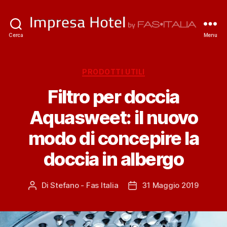
ImpresaHotel.it
Cerca
Menu
Categorie
PRODOTTI UTILI
Filtro per doccia
Aquasweet: il nuovo
modo di concepire la
doccia in albergo
Di
Stefano - Fas Italia
31 Maggio 2019
Autore
Data
articolo
dell'articolo