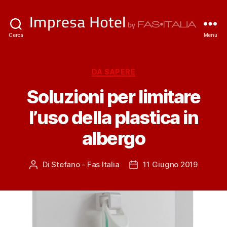
ImpresaHotel.it
Cerca
Menu
Categorie
DA SAPERE
Soluzioni per limitare
l’uso della plastica in
albergo
Di
Stefano - Fas Italia
11 Giugno 2019
Autore
Data
articolo
dell'articolo