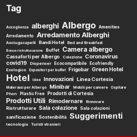
Tag
Albergo
alberghi
Amenities
Accoglienza
Arredamento Alberghi
Arredamento
Bandi Hotel
Asciugacapelli
Bed and Breakfast
Camera albergo
Buffet
Bonus ristrutturazione
Coronavirus
Cassaforti per Albergo
Colazione
covid19
Dispenser
Ecocompatibile
Ecofriendly
Green Hotel
Frigobar
Ecologico
Espositori per buffet
Hotel
Innovazioni
Linea Cortesia
Idee
Minibar
Mobili per camere
Materassi per Albergo
Ospitare
Prodotti di Cortesia
Phon
Plastic Free
Prodotti Utili
Rimodernare
Rinnovare
Sala colazione
Ristrutturare
Sala colazioni
Suggerimenti
sanificazione
Sostenibilità
tecnologia
Turisti stranieri