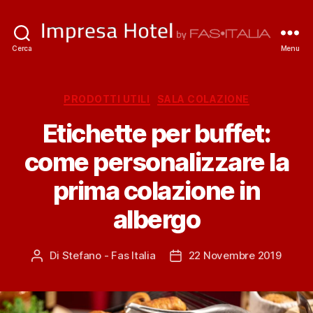
ImpresaHotel.it
Cerca
Menu
Categorie
PRODOTTI UTILI
SALA COLAZIONE
Etichette per buffet:
come personalizzare la
prima colazione in
albergo
Di
Stefano - Fas Italia
22 Novembre 2019
Autore
Data
articolo
dell'articolo