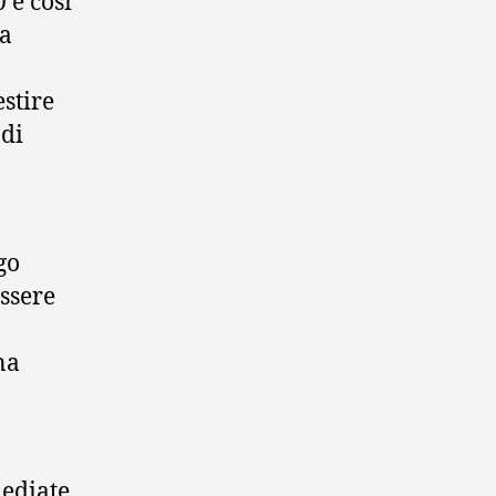
 e così
da
estire
 di
go
ssere
na
mediate