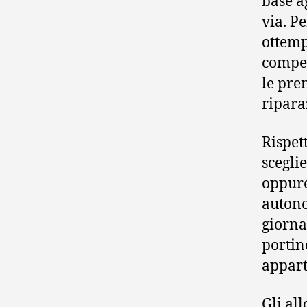
base ag
via. P
ottemp
compet
le pre
ripara
Rispett
scegli
oppure
autono
giorna
portin
appart
Gli al