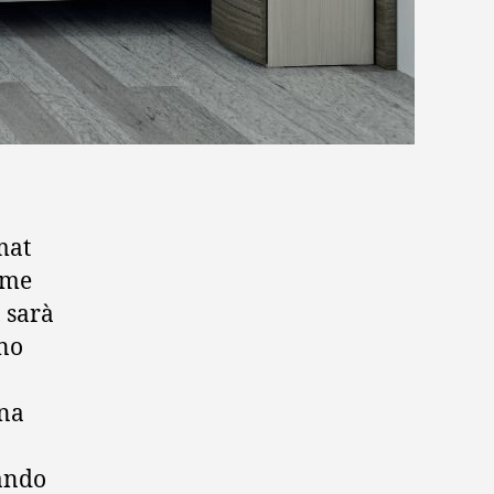
mat
ome
, sarà
ono
una
uando