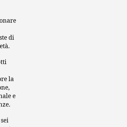
ionare
te di
età.
tti
re la
one,
nale e
nze.
 sei