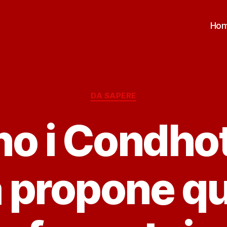
Ho
Categorie
DA SAPERE
no i Condhot
 propone q