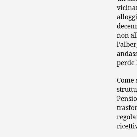
vicina
allogg
decenn
non al
l’albe
andass
perde 
Come a
strutt
Pensio
trasfo
regola
ricett