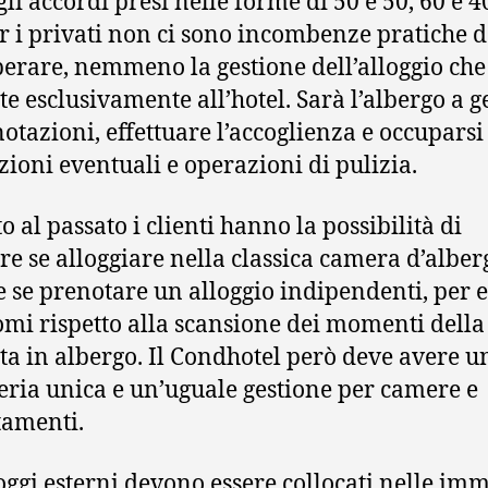
li accordi presi nelle forme di 50 e 50, 60 e 40
er i privati non ci sono incombenze pratiche 
erare, nemmeno la gestione dell’alloggio che
e esclusivamente all’hotel. Sarà l’albergo a g
notazioni, effettuare l’accoglienza e occuparsi
zioni eventuali e operazioni di pulizia.
o al passato i clienti hanno la possibilità di
ere se alloggiare nella classica camera d’alber
 se prenotare un alloggio indipendenti, per e
mi rispetto alla scansione dei momenti della
ta in albergo. Il Condhotel però deve avere u
eria unica e un’uguale gestione per camere e
amenti.
loggi esterni devono essere collocati nelle im