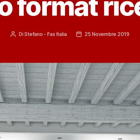
 format ric
Di
Stefano - Fas Italia
25 Novembre 2019
Autore
Data
articolo
dell'articolo