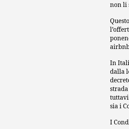
non li 
Questo
l’offer
ponend
airbnb
In Ital
dalla l
decret
strada
tuttavi
sia i 
I Cond