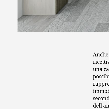
Anche 
ricett
una ca
possib
rappre
immobi
second
dell’a