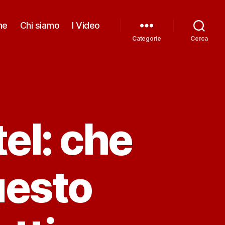
me
Chi siamo
I Video
Categorie
Cerca
el: che
uesto