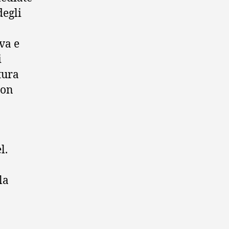
degli
va e
i
tura
non
l.
la