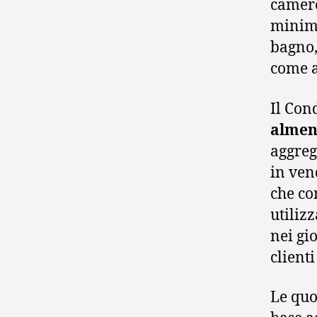
camere
minimo
bagno,
come at
Il Con
almeno
aggreg
in ven
che co
utiliz
nei gio
clienti
Le quo