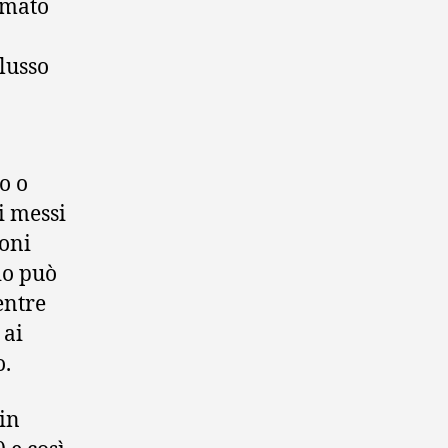
rmato
lusso
o o
i messi
ioni
io può
entre
 ai
o.
 in