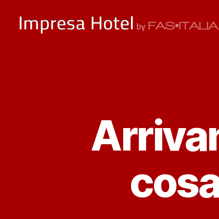
ImpresaHotel.it
Arriva
cosa