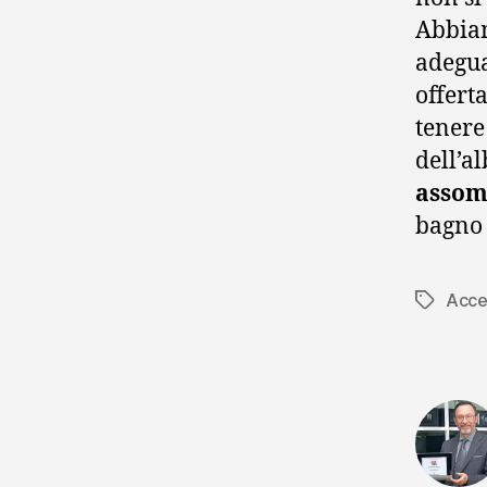
Abbiam
adegua
offerta
tenere
dell’a
assomi
bagno 
Acce
Tag