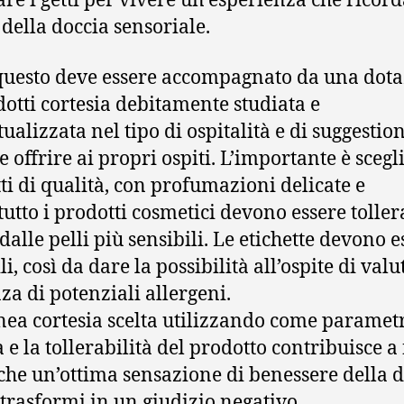
are i getti per vivere un’esperienza che ricor
 della doccia sensoriale.
questo deve essere accompagnato da una dot
dotti cortesia debitamente studiata e
tualizzata nel tipo di ospitalità e di suggestio
e offrire ai propri ospiti. L’importante è scegl
ti di qualità, con profumazioni delicate e
tutto i prodotti cosmetici devono essere toller
dalle pelli più sensibili. Le etichette devono e
li, così da dare la possibilità all’ospite di valu
za di potenziali allergeni.
nea cortesia scelta utilizzando come parametr
 e la tollerabilità del prodotto contribuisce a 
he un’ottima sensazione di benessere della d
 trasformi in un giudizio negativo.