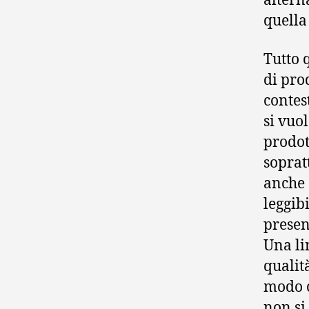
altern
quella
Tutto 
di pro
contes
si vuol
prodot
soprat
anche 
leggibi
presen
Una li
qualità
modo c
non si