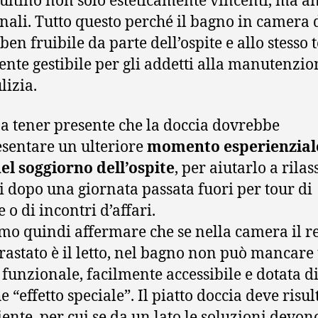
sultino non solo esteticamente vincenti, ma a
nali. Tutto questo perché il bagno in camera 
 ben fruibile da parte dell’ospite e allo stesso
ente gestibile per gli addetti alla manutenzio
lizia.
a tener presente che la doccia dovrebbe
sentare un ulteriore
momento esperienzial
l soggiorno dell’ospite
, per aiutarlo a rilas
 dopo una giornata passata fuori per tour di
 o di incontri d’affari.
mo quindi affermare che se nella camera il r
rastato è il letto, nel bagno non può mancare
 funzionale, facilmente accessibile e dotata d
 “effetto speciale”. Il piatto doccia deve risul
iente, per cui se da un lato le soluzioni devon