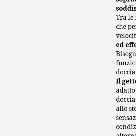
soddis
Tra le
che pe
velocit
ed eff
Bisogn
funzion
doccia
Il get
adatto
doccia
allo s
sensaz
condiz