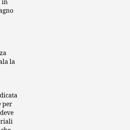
 in
bagno
zza
ala la
dicata
e per
, deve
riali