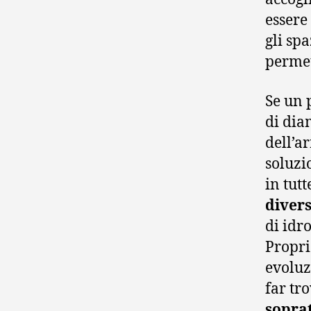
essere
gli sp
permet
Se un 
di dia
dell’a
soluzi
in tut
divers
di idr
Propri
evoluz
far tr
soprat