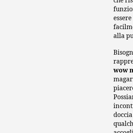
che ri
funzio
essere
facilm
alla pu
Bisogn
rappre
wow ne
magari
piacere
Possia
incont
doccia
qualche
accogl