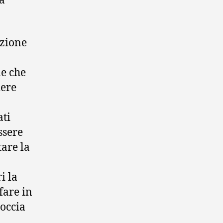
da
azione
ne che
iere
ati
ssere
tare la
i la
fare in
occia