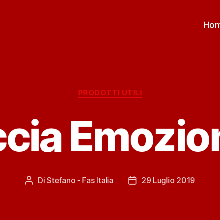
Ho
Categorie
PRODOTTI UTILI
cia Emozio
Di
Stefano - Fas Italia
29 Luglio 2019
Autore
Data
articolo
dell'articolo