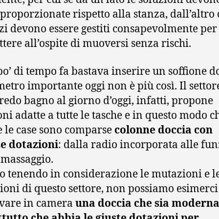
 proporzionate rispetto alla stanza, dall’altro
azi devono essere gestiti consapevolmente per
tere all’ospite di muoversi senza rischi.
po’ di tempo fa bastava inserire un soffione d
metro importante oggi non è più così. Il settor
rredo bagno al giorno d’oggi, infatti, propone
oni adatte a tutte le tasche e in questo modo c
te le case sono comparse
colonne doccia con
e dotazioni
: dalla radio incorporata alle fu
omassaggio.
o tenendo in considerazione le mutazioni e l
ioni di questo settore, non possiamo esimerci
ovare in camera
una doccia che sia moderna
tutto che abbia le giuste dotazioni per