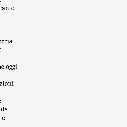
 canto
occia
e
he oggi
nzioni
e
 dal
 e