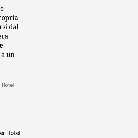
 e
propria
rsi dal
era
e
 a un
,
Hotel
per Hotel