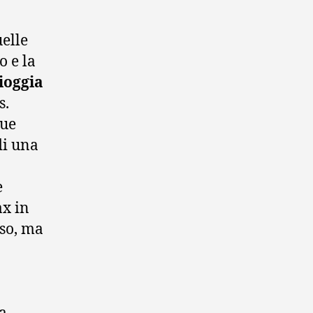
elle
o e la
pioggia
s.
due
 di una
è
ax in
so, ma