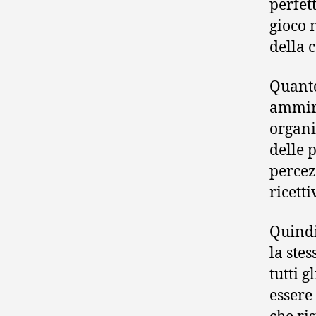
perfet
gioco 
della 
Quante
ammira
organi
delle 
percez
ricett
Quindi
la ste
tutti g
essere