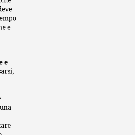
nche
deve
 tempo
ne e
e e
sarsi,
e
 una
i
tare
o