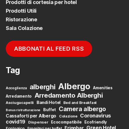
Prodotti di cortesia per hotel
Prodotti Utili
Ristorazione
Sala Colazione
ABBONATI AL FEED RSS
Tag
Albergo
alberghi
Amenities
Accoglienza
Arredamento Alberghi
Arredamento
Bandi Hotel
Asciugacapelli
Bed and Breakfast
Camera albergo
Buffet
Bonus ristrutturazione
Coronavirus
Cassaforti per Albergo
Colazione
covid19
Dispenser
Ecocompatibile
Ecofriendly
Green Hotel
Frigobar
Ecologico
Espositori per buffet