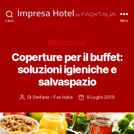
ImpresaHotel.it
Cerca
Menu
Categorie
PRODOTTI UTILI
Coperture per il buffet:
soluzioni igieniche e
salvaspazio
Di
Stefano - Fas Italia
9 Luglio 2019
Autore
Data
articolo
dell'articolo