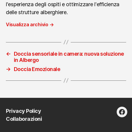
l'esperienza degli ospiti e ottimizzare l'efficienza
delle strutture alberghiere.
Visualizza archivio
→
←
Doccia sensoriale in camera: nuova soluzione
in Albergo
→
Doccia Emozionale
Privacy Policy
fac
Collaborazioni