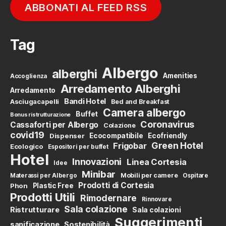
ABBONATI AL FEED RSS
Tag
Albergo
alberghi
Amenities
Accoglienza
Arredamento Alberghi
Arredamento
Bandi Hotel
Asciugacapelli
Bed and Breakfast
Camera albergo
Buffet
Bonus ristrutturazione
Coronavirus
Cassaforti per Albergo
Colazione
covid19
Dispenser
Ecocompatibile
Ecofriendly
Green Hotel
Frigobar
Ecologico
Espositori per buffet
Hotel
Innovazioni
Linea Cortesia
Idee
Minibar
Mobili per camere
Materassi per Albergo
Ospitare
Prodotti di Cortesia
Phon
Plastic Free
Prodotti Utili
Rimodernare
Rinnovare
Sala colazione
Ristrutturare
Sala colazioni
Suggerimenti
sanificazione
Sostenibilità