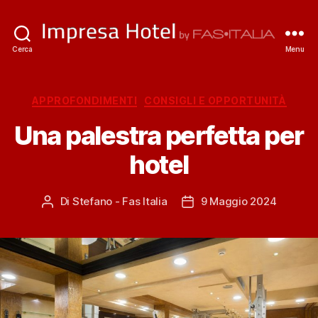
ImpresaHotel.it
Cerca
Menu
Categorie
APPROFONDIMENTI
CONSIGLI E OPPORTUNITÀ
Una palestra perfetta per
hotel
Di
Stefano - Fas Italia
9 Maggio 2024
Autore
Data
articolo
dell'articolo