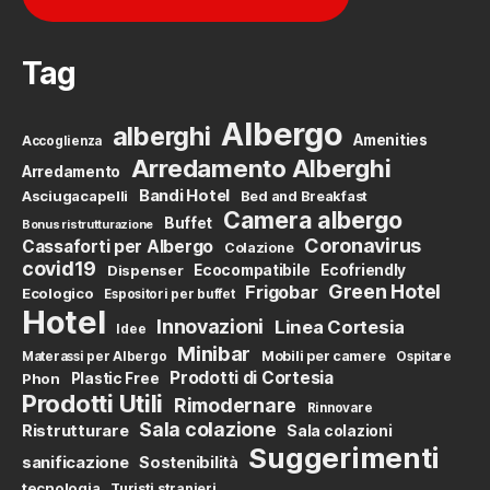
Tag
Albergo
alberghi
Amenities
Accoglienza
Arredamento Alberghi
Arredamento
Bandi Hotel
Asciugacapelli
Bed and Breakfast
Camera albergo
Buffet
Bonus ristrutturazione
Coronavirus
Cassaforti per Albergo
Colazione
covid19
Dispenser
Ecocompatibile
Ecofriendly
Green Hotel
Frigobar
Ecologico
Espositori per buffet
Hotel
Innovazioni
Linea Cortesia
Idee
Minibar
Mobili per camere
Materassi per Albergo
Ospitare
Prodotti di Cortesia
Phon
Plastic Free
Prodotti Utili
Rimodernare
Rinnovare
Sala colazione
Ristrutturare
Sala colazioni
Suggerimenti
sanificazione
Sostenibilità
tecnologia
Turisti stranieri