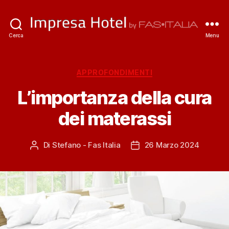
ImpresaHotel.it
Cerca
Menu
Categorie
APPROFONDIMENTI
L’importanza della cura
dei materassi
Di
Stefano - Fas Italia
26 Marzo 2024
Autore
Data
articolo
dell'articolo