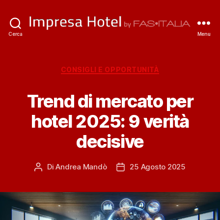
ImpresaHotel.it
Cerca
Menu
Categorie
CONSIGLI E OPPORTUNITÀ
Trend di mercato per
hotel 2025: 9 verità
decisive
Di
Andrea Mandò
25 Agosto 2025
Autore
Data
articolo
dell'articolo