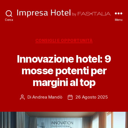
ImpresaHotel.it
Cerca
Menu
Categorie
CONSIGLI E OPPORTUNITÀ
Innovazione hotel: 9
mosse potenti per
margini al top
Di
Andrea Mandò
26 Agosto 2025
Autore
Data
articolo
dell'articolo