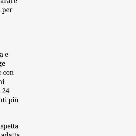
parare
, per
a e
ge
e con
ni
o 24
nti più
ispetta
e adatta