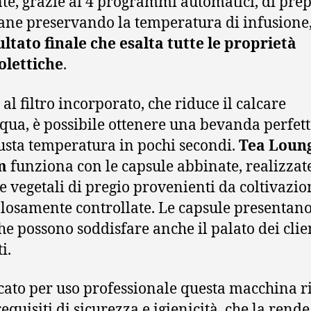
te, grazie ai 4 programmi automatici, di pre
isane preservando la temperatura di infusione
ultato finale che esalta tutte le proprietà
olettiche
.
al filtro incorporato, che riduce il calcare
cqua, è possibile ottenere una bevanda perfett
iusta temperatura in pochi secondi.
Tea Loun
m
funziona con le capsule abbinate, realizzat
e vegetali di pregio provenienti da coltivazio
losamente controllate. Le capsule presentan
che possono soddisfare anche il palato dei clie
i.
icato per uso professionale questa macchina r
 requisiti di sicurezza e igienicità, che la rend