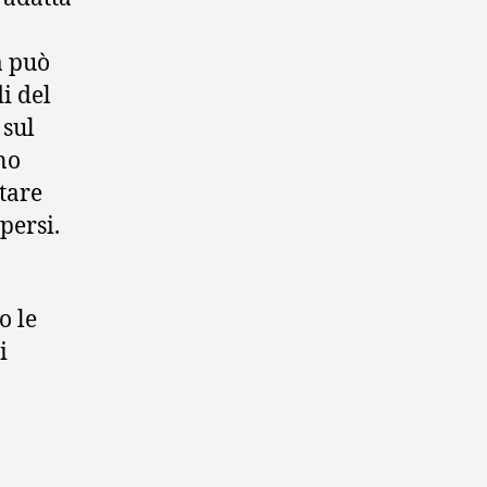
a può
i del
 sul
no
itare
persi.
o le
i