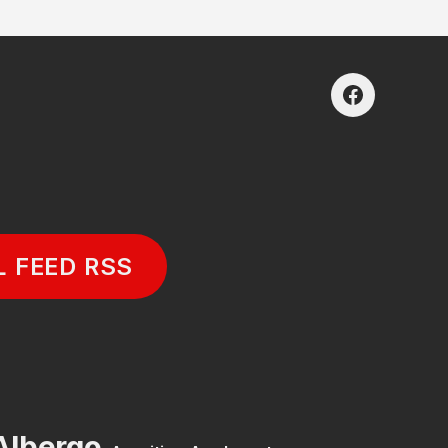
facebook
L FEED RSS
Albergo