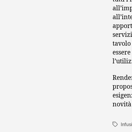
all’imp
all’in
apport
serviz
tavolo
essere
l’utili
Render
propos
esigen
novità
Infus
Tag