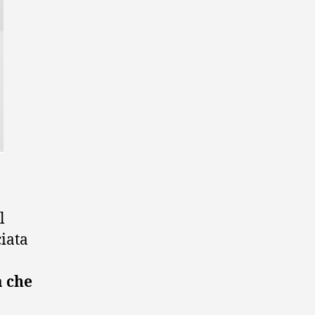
l
ciata
a che
o