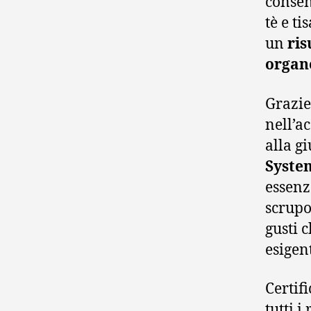
consen
tè e t
un
ris
organ
Grazie 
nell’a
alla g
Syste
essenz
scrupo
gusti 
esigent
Certif
tutti i