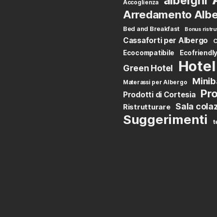
alberghi
Accoglienza
Arredamento Albe
Bed and Breakfast
Bonus ristru
Cassaforti per Albergo
C
Ecocompatibile
Ecofriendl
Hotel
Green Hotel
Minib
Materassi per Albergo
Pro
Prodotti di Cortesia
Sala cola
Ristrutturare
Suggerimenti
t