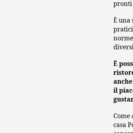
pronti 
È una 
pratici
norme 
diversi
È poss
ristor
anche 
il pia
gusta
Come a
casa P