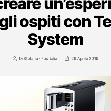
reare un’esperi
 gli ospiti con 
System
Di
Stefano - Fas Italia
29 Aprile 2019
Autore
Data
articolo
dell'articolo