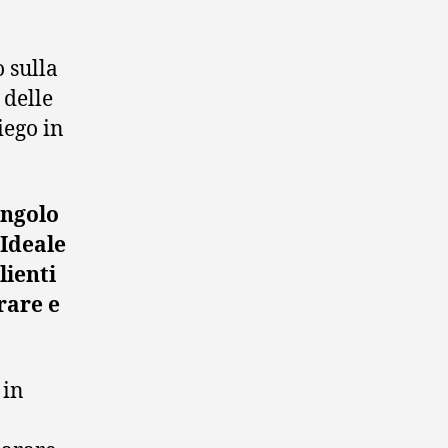
 sulla
 delle
iego in
angolo
 Ideale
lienti
rare e
 in