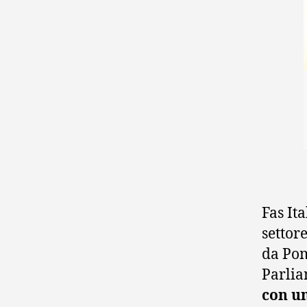
Fas It
settor
da Pom
Parli
con un