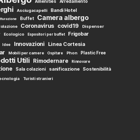
Amenities
Arredamento
rghi
Bandi Hotel
Asciugacapelli
Camera albergo
Buffet
tturazione
Coronavirus
covid19
Dispenser
olazione
Frigobar
y
Ecologico
Espositori per buffet
Innovazioni
Linea Cortesia
Idee
ar
Phon
Plastic Free
Mobili per camere
Ospitare
dotti Utili
Rimodernare
Rinnovare
zione
sanificazione
Sostenibilità
Sala colazioni
ecnologia
Turisti stranieri