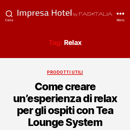
ImpresaHotel.it
Cerca
Menu
Tag:
Relax
Categorie
PRODOTTI UTILI
Come creare
un’esperienza di relax
per gli ospiti con Tea
Lounge System