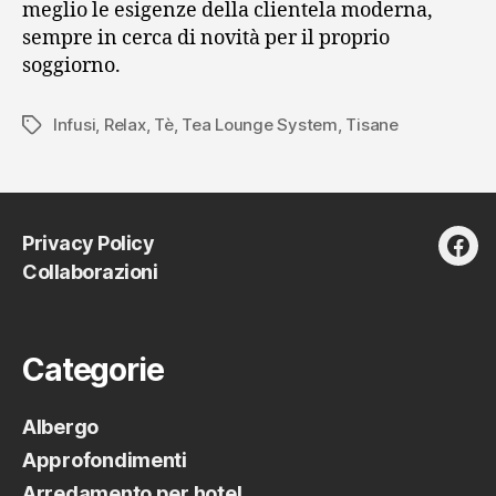
meglio le esigenze della clientela moderna,
sempre in cerca di novità per il proprio
soggiorno.
Infusi
,
Relax
,
Tè
,
Tea Lounge System
,
Tisane
Tag
Privacy Policy
fac
Collaborazioni
Categorie
Albergo
Approfondimenti
Arredamento per hotel