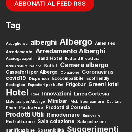
ABBONATI AL FEED RSS
Tag
Albergo
alberghi
Amenities
Accoglienza
Arredamento Alberghi
Arredamento
Bandi Hotel
Asciugacapelli
Bed and Breakfast
Camera albergo
Buffet
Bonus ristrutturazione
Coronavirus
Cassaforti per Albergo
Colazione
covid19
Dispenser
Ecocompatibile
Ecofriendly
Green Hotel
Frigobar
Ecologico
Espositori per buffet
Hotel
Innovazioni
Linea Cortesia
Idee
Minibar
Mobili per camere
Materassi per Albergo
Ospitare
Prodotti di Cortesia
Phon
Plastic Free
Prodotti Utili
Rimodernare
Rinnovare
Sala colazione
Ristrutturare
Sala colazioni
Suggerimenti
sanificazione
Sostenibilità