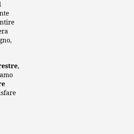
l
ante
ntire
era
agno,
restre
,
liamo
re
isfare