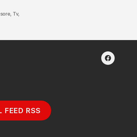
isore
,
Tv
,
facebook
L FEED RSS