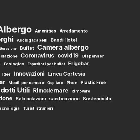
Albergo
Amenities
Arredamento
rghi
Bandi Hotel
Asciugacapelli
Camera albergo
Buffet
tturazione
Coronavirus
covid19
Dispenser
olazione
Frigobar
y
Ecologico
Espositori per buffet
Innovazioni
Linea Cortesia
Idee
ar
Phon
Plastic Free
Mobili per camere
Ospitare
dotti Utili
Rimodernare
Rinnovare
zione
sanificazione
Sostenibilità
Sala colazioni
ecnologia
Turisti stranieri