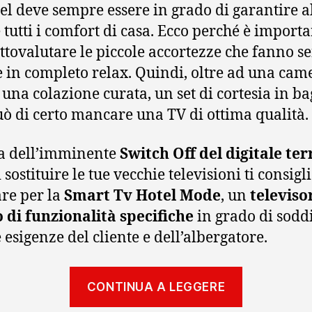
el deve sempre essere in grado di garantire a
e tutti i comfort di casa. Ecco perché è import
ttovalutare le piccole accortezze che fanno se
te in completo relax. Quindi, oltre ad una cam
, una colazione curata, un set di cortesia in b
ò di certo mancare una TV di ottima qualità.
ta dell’imminente
Switch Off del digitale ter
 sostituire le tue vecchie televisioni ti consig
are per la
Smart Tv Hotel Mode
, un
televiso
 di funzionalità specifiche
in grado di sodd
e esigenze del cliente e dell’albergatore.
“Switch
CONTINUA A LEGGERE
Off