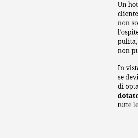
Un hot
client
non so
l’ospi
pulita
non pu
In vis
se devi
di opt
dotato
tutte l