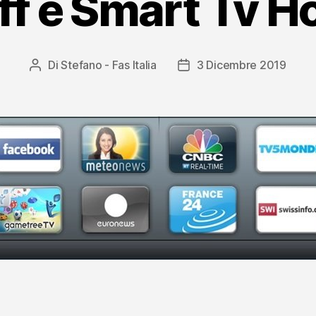
ff e Smart Tv H
Di
Stefano - Fas Italia
3 Dicembre 2019
Autore
Data
articolo
dell'articolo