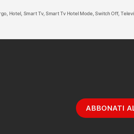
e
Smart
rgo
,
Hotel
,
Smart Tv
,
Smart Tv Hotel Mode
,
Switch Off
,
Telev
i
Tv
Hotel
Mode”
ABBONATI A