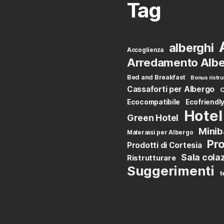
Tag
alberghi
Accoglienza
Arredamento Albe
Bed and Breakfast
Bonus ristru
Cassaforti per Albergo
C
Ecocompatibile
Ecofriendl
Hotel
Green Hotel
Minib
Materassi per Albergo
Pro
Prodotti di Cortesia
Sala cola
Ristrutturare
Suggerimenti
t