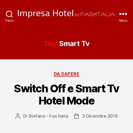
ImpresaHotel.it
Cerca
Menu
Tag:
Smart Tv
Categorie
DA SAPERE
Switch Off e Smart Tv
Hotel Mode
Di
Stefano - Fas Italia
3 Dicembre 2019
Autore
Data
articolo
dell'articolo