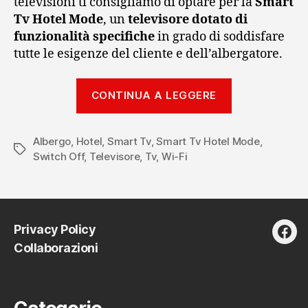
televisioni ti consigliamo di optare per la
Smart
Tv Hotel Mode
, un
televisore dotato di
funzionalità specifiche
in grado di soddisfare
tutte le esigenze del cliente e dell’albergatore.
“Switch
CONTINUA A LEGGERE
Off
e
Albergo
,
Hotel
,
Smart Tv
,
Smart Tv Hotel Mode
Smart
,
Tag
Switch Off
,
Televisore
,
Tv
,
Wi-Fi
Tv
Hotel
Mode”
Privacy Policy
fac
Collaborazioni