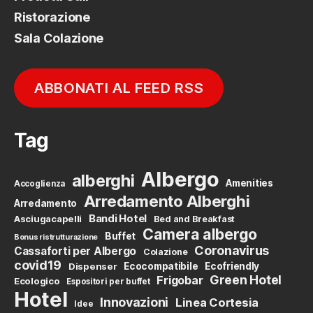
Ristorazione
Sala Colazione
ABBONATI AL FEED RSS
Tag
Albergo
alberghi
Amenities
Accoglienza
Arredamento Alberghi
Arredamento
Bandi Hotel
Asciugacapelli
Bed and Breakfast
Camera albergo
Buffet
Bonus ristrutturazione
Coronavirus
Cassaforti per Albergo
Colazione
covid19
Dispenser
Ecocompatibile
Ecofriendly
Green Hotel
Frigobar
Ecologico
Espositori per buffet
Hotel
Innovazioni
Linea Cortesia
Idee