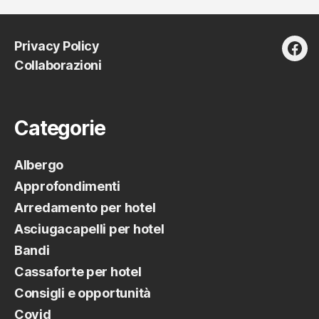
portare
con
Privacy Policy
la
fac
Collaborazioni
mise
en
place”
Categorie
Albergo
Approfondimenti
Arredamento per hotel
Asciugacapelli per hotel
Bandi
Cassaforte per hotel
Consigli e opportunità
Covid