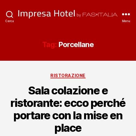
ImpresaHotel.it
Cerca
Menu
Tag:
Porcellane
Categorie
RISTORAZIONE
Sala colazione e
ristorante: ecco perché
portare con la mise en
place