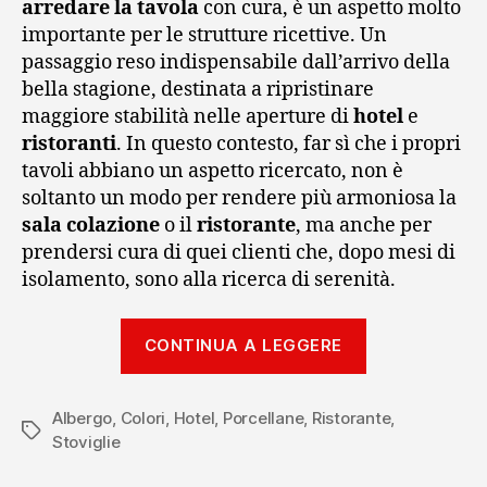
arredare la tavola
con cura, è un aspetto molto
importante per le strutture ricettive. Un
passaggio reso indispensabile dall’arrivo della
bella stagione, destinata a ripristinare
maggiore stabilità nelle aperture di
hotel
e
ristoranti
. In questo contesto, far sì che i propri
tavoli abbiano un aspetto ricercato, non è
soltanto un modo per rendere più armoniosa la
sala colazione
o il
ristorante
, ma anche per
prendersi cura di quei clienti che, dopo mesi di
isolamento, sono alla ricerca di serenità.
“Sala
CONTINUA A LEGGERE
colazione
e
Albergo
,
Colori
,
Hotel
,
Porcellane
,
Ristorante
ristorante:
,
Tag
Stoviglie
ecco
perché