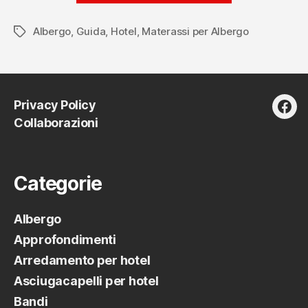
scelta
Albergo
,
Guida
,
Hotel
,
Materassi per Albergo
del
Tag
materasso
in
albergo
Privacy Policy
–
fac
Collaborazioni
Parte
1”
Categorie
Albergo
Approfondimenti
Arredamento per hotel
Asciugacapelli per hotel
Bandi