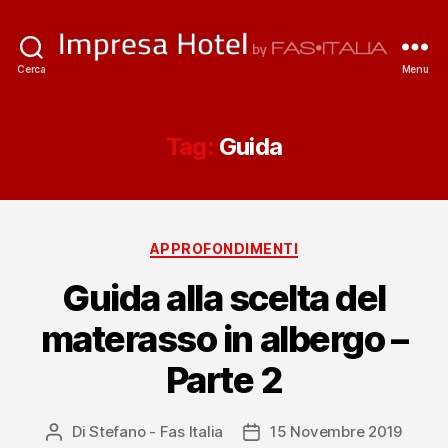
ImpresaHotel.it
Cerca
Menu
Tag:
Guida
Categorie
APPROFONDIMENTI
Guida alla scelta del
materasso in albergo –
Parte 2
Di
Stefano - Fas Italia
15 Novembre 2019
Autore
Data