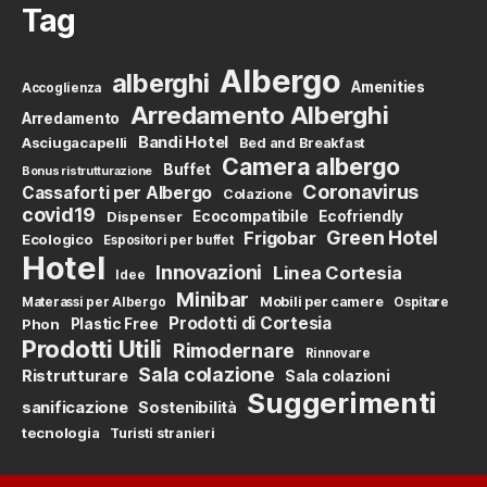
Tag
Albergo
alberghi
Amenities
Accoglienza
Arredamento Alberghi
Arredamento
Bandi Hotel
Asciugacapelli
Bed and Breakfast
Camera albergo
Buffet
Bonus ristrutturazione
Coronavirus
Cassaforti per Albergo
Colazione
covid19
Dispenser
Ecocompatibile
Ecofriendly
Green Hotel
Frigobar
Ecologico
Espositori per buffet
Hotel
Innovazioni
Linea Cortesia
Idee
Minibar
Mobili per camere
Materassi per Albergo
Ospitare
Prodotti di Cortesia
Phon
Plastic Free
Prodotti Utili
Rimodernare
Rinnovare
Sala colazione
Ristrutturare
Sala colazioni
Suggerimenti
sanificazione
Sostenibilità
tecnologia
Turisti stranieri