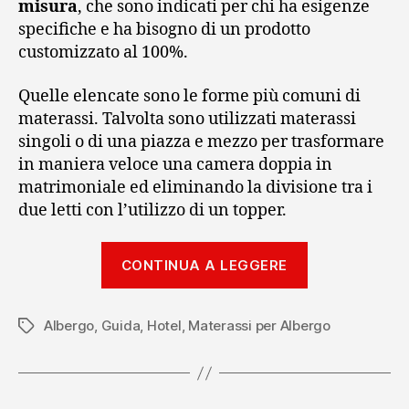
misura
, che sono indicati per chi ha esigenze
specifiche e ha bisogno di un prodotto
customizzato al 100%.
Quelle elencate sono le forme più comuni di
materassi. Talvolta sono utilizzati materassi
singoli o di una piazza e mezzo per trasformare
in maniera veloce una camera doppia in
matrimoniale ed eliminando la divisione tra i
due letti con l’utilizzo di un topper.
“Guida
CONTINUA A LEGGERE
alla
scelta
Albergo
,
Guida
,
Hotel
,
Materassi per Albergo
del
Tag
materasso
in
albergo