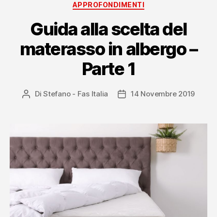
Categorie
APPROFONDIMENTI
–
Parte
Guida alla scelta del
2”
materasso in albergo –
Parte 1
Di
Stefano - Fas Italia
14 Novembre 2019
Autore
Data
articolo
dell'articolo