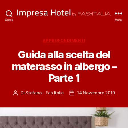
ImpresaHotel.it
Cerca
Menu
Categorie
APPROFONDIMENTI
Guida alla scelta del
materasso in albergo –
Parte 1
Di
Stefano - Fas Italia
14 Novembre 2019
Autore
Data
articolo
dell'articolo