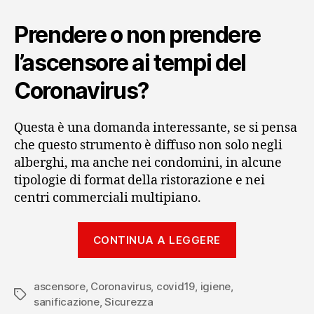
Prendere o non prendere
l’ascensore ai tempi del
Coronavirus?
Questa è una domanda interessante, se si pensa
che questo strumento è diffuso non solo negli
alberghi, ma anche nei condomini, in alcune
tipologie di format della ristorazione e nei
centri commerciali multipiano.
“Sanificazio
CONTINUA A LEGGERE
Ascensore:
come
ascensore
,
Coronavirus
,
covid19
,
igiene
,
garantire
Tag
sanificazione
,
Sicurezza
sicurezza