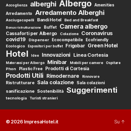
Albergo
alberghi
Amenities
Accoglienza
Arredamento Alberghi
Arredamento
Bandi Hotel
Asciugacapelli
Bed and Breakfast
Camera albergo
Buffet
Bonus ristrutturazione
Coronavirus
Cassaforti per Albergo
Colazione
covid19
Dispenser
Ecocompatibile
Ecofriendly
Green Hotel
Frigobar
Ecologico
Espositori per buffet
Hotel
Innovazioni
Linea Cortesia
Idee
Minibar
Mobili per camere
Materassi per Albergo
Ospitare
Prodotti di Cortesia
Phon
Plastic Free
Prodotti Utili
Rimodernare
Rinnovare
Sala colazione
Ristrutturare
Sala colazioni
Suggerimenti
sanificazione
Sostenibilità
tecnologia
Turisti stranieri
© 2026
ImpresaHotel.it
Su
↑