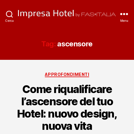
ImpresaHotel.it
Cerca
Menu
Tag:
ascensore
Categorie
APPROFONDIMENTI
Come riqualificare
l’ascensore del tuo
Hotel: nuovo design,
nuova vita