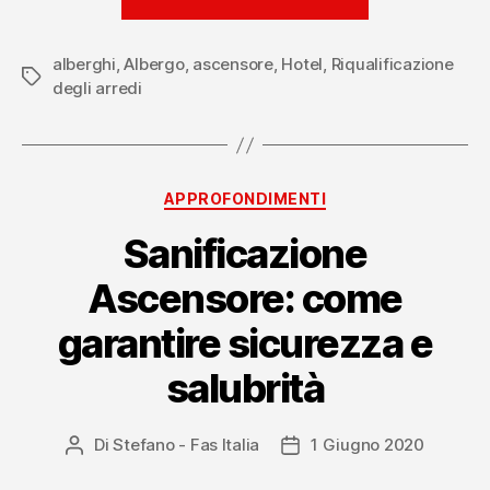
riqualificare
l’ascensore
alberghi
,
Albergo
,
ascensore
,
Hotel
,
Riqualificazione
del
Tag
degli arredi
tuo
Hotel:
nuovo
design,
Categorie
APPROFONDIMENTI
nuova
Sanificazione
vita”
Ascensore: come
garantire sicurezza e
salubrità
Di
Stefano - Fas Italia
1 Giugno 2020
Autore
Data
articolo
dell'articolo