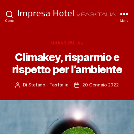
ImpresaHotel.it
Cerca
Menu
Categorie
GREEN HOTEL
Climakey, risparmio e
rispetto per l’ambiente
Di
Stefano - Fas Italia
20 Gennaio 2022
Autore
Data
articolo
dell'articolo