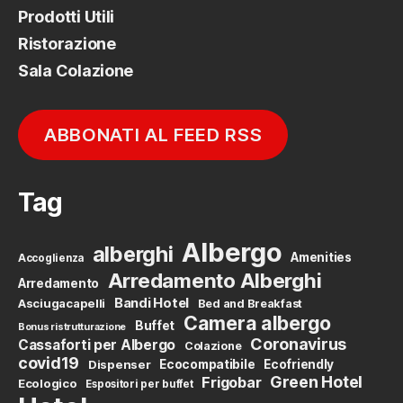
Prodotti Utili
Ristorazione
Sala Colazione
ABBONATI AL FEED RSS
Tag
Albergo
alberghi
Amenities
Accoglienza
Arredamento Alberghi
Arredamento
Bandi Hotel
Asciugacapelli
Bed and Breakfast
Camera albergo
Buffet
Bonus ristrutturazione
Coronavirus
Cassaforti per Albergo
Colazione
covid19
Dispenser
Ecocompatibile
Ecofriendly
Green Hotel
Frigobar
Ecologico
Espositori per buffet