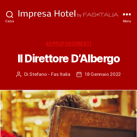
ImpresaHotel.it
Cerca
Menu
Categorie
APPROFONDIMENTI
Il Direttore D’Albergo
Di
Stefano - Fas Italia
18 Gennaio 2022
Autore
Data
articolo
dell'articolo