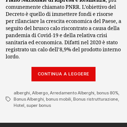
Piano Nazionale di Ripresa e Resilienza
, più
comunemente chiamato PNRR. L’obiettivo del
Decreto è quello di immettere fondi e risorse
per rilanciare la crescita economica del Paese, a
seguito del brusco calo riscontrato a causa della
pandemia di Covid-19 e della relativa crisi
sanitaria ed economica. Difatti nel 2020 è stato
registrato un calo dell’8,9% del prodotto interno
lordo.
“I
CONTINUA A LEGGERE
nuovi
bonus
alberghi
,
Albergo
,
Arredamento Alberghi
,
per
bonus 80%
,
Bonus Alberghi
,
bonus mobili
,
Bonus ristrutturazione
,
Tag
la
Hotel
,
super bonus
ricrescita
del
turismo”