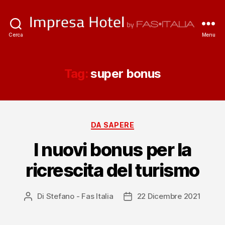
ImpresaHotel.it
Cerca
Menu
Tag:
super bonus
Categorie
DA SAPERE
I nuovi bonus per la
ricrescita del turismo
Di
Stefano - Fas Italia
22 Dicembre 2021
Autore
Data
articolo
dell'articolo