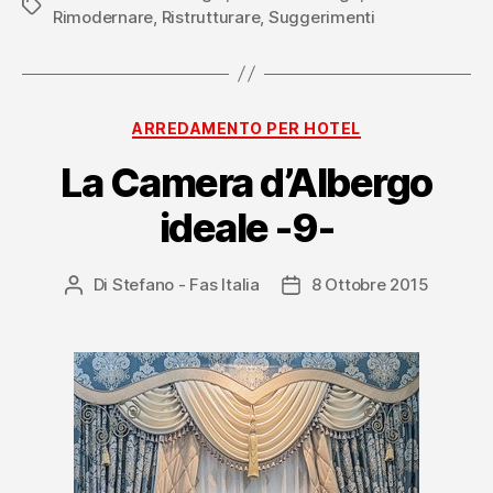
Tag
Rimodernare
,
Ristrutturare
,
Suggerimenti
Categorie
ARREDAMENTO PER HOTEL
La Camera d’Albergo
ideale -9-
Di
Stefano - Fas Italia
8 Ottobre 2015
Autore
Data
articolo
dell'articolo