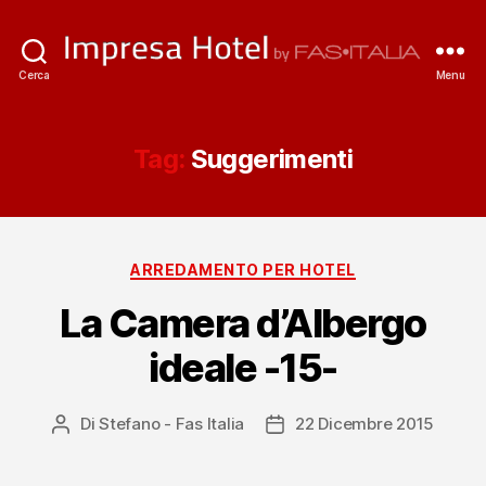
ImpresaHotel.it
Cerca
Menu
Tag:
Suggerimenti
Categorie
ARREDAMENTO PER HOTEL
La Camera d’Albergo
ideale -15-
Di
Stefano - Fas Italia
22 Dicembre 2015
Autore
Data
articolo
dell'articolo