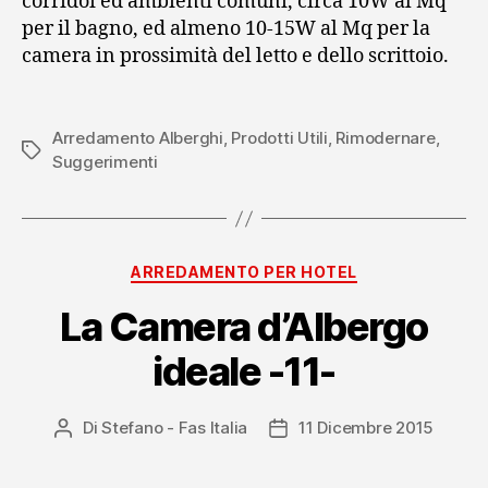
corridoi ed ambienti comuni, circa 10W al Mq
per il bagno, ed almeno 10-15W al Mq per la
camera in prossimità del letto e dello scrittoio.
Arredamento Alberghi
,
Prodotti Utili
,
Rimodernare
,
Tag
Suggerimenti
Categorie
ARREDAMENTO PER HOTEL
La Camera d’Albergo
ideale -11-
Di
Stefano - Fas Italia
11 Dicembre 2015
Autore
Data
articolo
dell'articolo