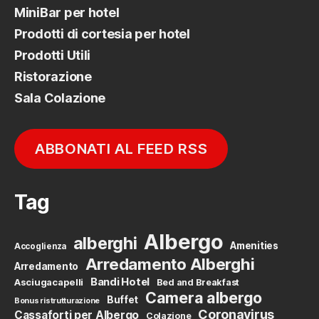
MiniBar per hotel
Prodotti di cortesia per hotel
Prodotti Utili
Ristorazione
Sala Colazione
ABBONATI AL FEED RSS
Tag
Albergo
alberghi
Amenities
Accoglienza
Arredamento Alberghi
Arredamento
Bandi Hotel
Asciugacapelli
Bed and Breakfast
Camera albergo
Buffet
Bonus ristrutturazione
Coronavirus
Cassaforti per Albergo
Colazione