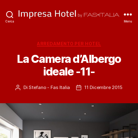
ImpresaHotel.it
Cerca
Menu
Categorie
ARREDAMENTO PER HOTEL
La Camera d’Albergo
ideale -11-
Di
Stefano - Fas Italia
11 Dicembre 2015
Autore
Data
articolo
dell'articolo