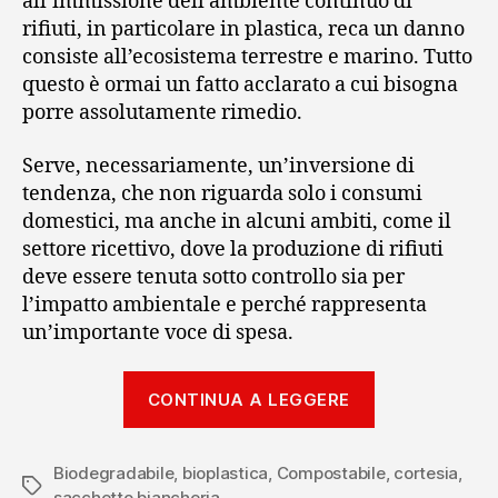
all’immissione dell’ambiente continuo di
rifiuti, in particolare in plastica, reca un danno
consiste all’ecosistema terrestre e marino. Tutto
questo è ormai un fatto acclarato a cui bisogna
porre assolutamente rimedio.
Serve, necessariamente, un’inversione di
tendenza, che non riguarda solo i consumi
domestici, ma anche in alcuni ambiti, come il
settore ricettivo, dove la produzione di rifiuti
deve essere tenuta sotto controllo sia per
l’impatto ambientale e perché rappresenta
un’importante voce di spesa.
“Stop
CONTINUA A LEGGERE
alla
plastica
Biodegradabile
,
bioplastica
,
Compostabile
in
,
cortesia
,
Tag
sacchetto biancheria