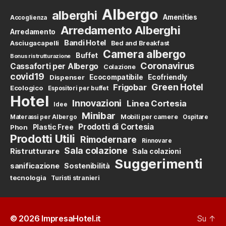
Albergo
alberghi
Amenities
Accoglienza
Arredamento Alberghi
Arredamento
Bandi Hotel
Asciugacapelli
Bed and Breakfast
Camera albergo
Buffet
Bonus ristrutturazione
Coronavirus
Cassaforti per Albergo
Colazione
covid19
Dispenser
Ecocompatibile
Ecofriendly
Green Hotel
Frigobar
Ecologico
Espositori per buffet
Hotel
Innovazioni
Linea Cortesia
Idee
Minibar
Mobili per camere
Materassi per Albergo
Ospitare
Prodotti di Cortesia
Phon
Plastic Free
Prodotti Utili
Rimodernare
Rinnovare
Sala colazione
Ristrutturare
Sala colazioni
Suggerimenti
sanificazione
Sostenibilità
tecnologia
Turisti stranieri
© 2026
ImpresaHotel.it
Su
↑