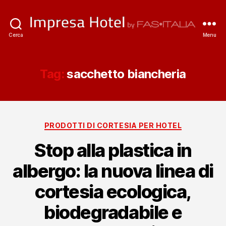
ImpresaHotel.it
Cerca
Menu
Tag:
sacchetto biancheria
Categorie
PRODOTTI DI CORTESIA PER HOTEL
Stop alla plastica in
albergo: la nuova linea di
cortesia ecologica,
biodegradabile e