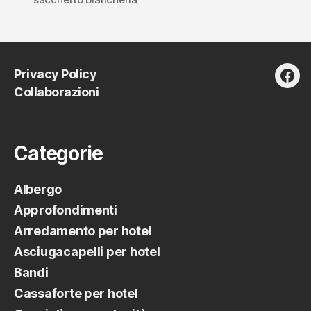
albergo:
la
nuova
linea
Privacy Policy
di
fac
Collaborazioni
cortesia
ecologica,
biodegradabi
Categorie
e
compostabil
Albergo
Approfondimenti
Arredamento per hotel
Asciugacapelli per hotel
Bandi
Cassaforte per hotel