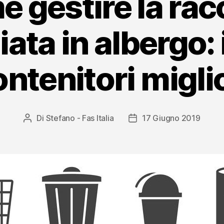
 gestire la rac
ata in albergo: 
ntenitori migli
Di
Stefano - Fas Italia
17 Giugno 2019
Autore
Data
articolo
dell'articolo