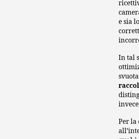
ricett
camera
e sia 
corret
incorr
In tal
ottimi
svuot
raccol
distin
invece
Per la
all’in