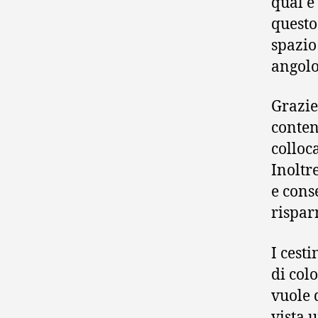
qual è 
questo
spazio
angolo
Grazie
conten
colloc
Inoltr
e cons
rispar
I cest
di col
vuole 
vista 