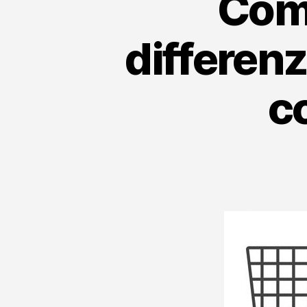
Come
differenzi
co