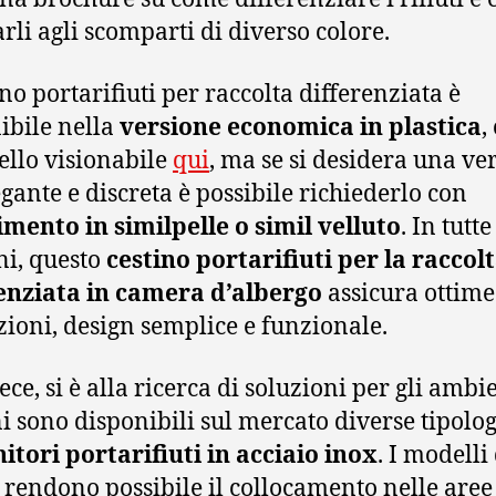
arli agli scomparti di diverso colore.
ino portarifiuti per raccolta differenziata è
ibile nella
versione economica in plastica
,
ello visionabile
qui
, ma se si desidera una ve
egante e discreta è possibile richiederlo con
imento in similpelle o simil velluto
. In tutte
ni, questo
cestino portarifiuti per la raccol
enziata in camera d’albergo
assicura ottime
zioni, design semplice e funzionale.
ece, si è alla ricerca di soluzioni per gli ambi
 sono disponibili sul mercato diverse tipolog
itori portarifiuti in acciaio inox
. I modelli
 rendono possibile il collocamento nelle aree