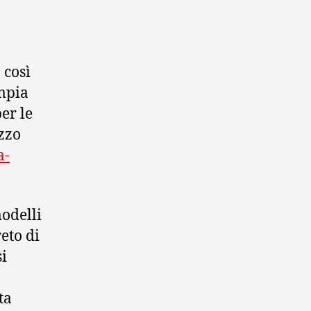
 così
ampia
er le
zzo
a-
modelli
eto di
si
ta