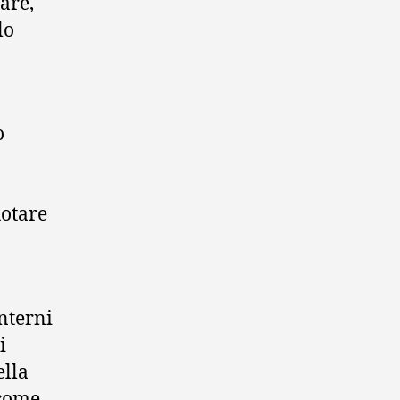
lare,
lo
ò
uotare
interni
i
ella
 come