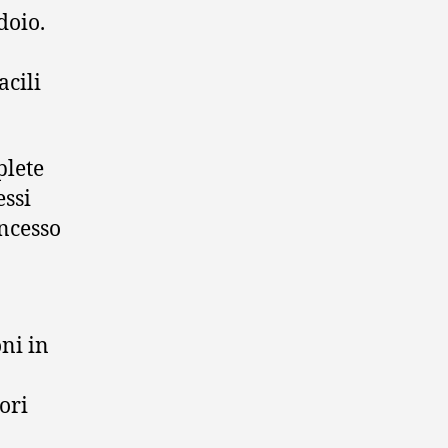
doio.
acili
plete
essi
oncesso
oni in
ori