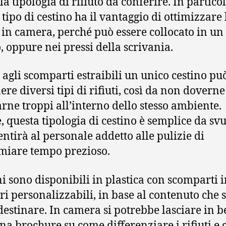
la tipologia di rifiuto da conferire. In partico
 tipo di cestino ha il vantaggio di ottimizzare 
 in camera, perché può essere collocato in un
, oppure nei pressi della scrivania.
 agli scomparti estraibili un unico cestino pu
ere diversi tipi di rifiuti, così da non doverne
arne troppi all’interno dello stesso ambiente.
e, questa tipologia di cestino è semplice da sv
entirà al personale addetto alle pulizie di
miare tempo prezioso.
ini sono disponibili in plastica con scomparti 
ori personalizzabili, in base al contenuto che s
destinare. In camera si potrebbe lasciare in b
una brochure su come differenziare i rifiuti e