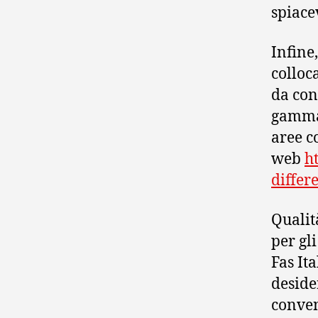
spiace
Infine
colloc
da con
gamma 
aree c
web
h
differ
Qualit
per gl
Fas Ita
deside
conven