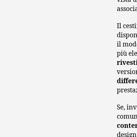
associ
Il cest
dispon
il mod
più el
rivest
versio
differ
presta
Se, inv
comuni
conten
design