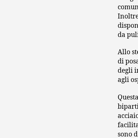
comuni
Inoltr
disponi
da pul
Allo s
di pos
degli i
agli o
Questa
bipart
acciai
facilit
sono d