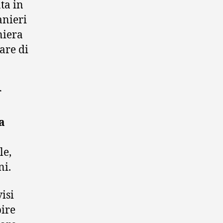
ta in
anieri
niera
are di
r
a
le,
ni.
isi
pire