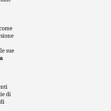
 come
rsione
 le sue
ta
enti
ie di
 di