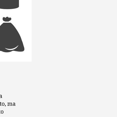
a
ato, ma
to