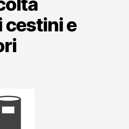
colta
i cestini e
ori