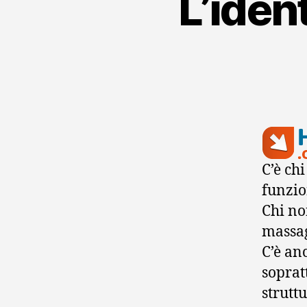
L’ident
C’è chi
funzio
Chi no
massag
C’è anc
sopratt
struttu