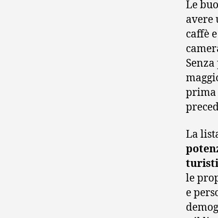
Le buo
avere 
caffè 
camera
Senza 
maggio
prima 
preced
La lis
potenz
turist
le pro
e pers
demogr