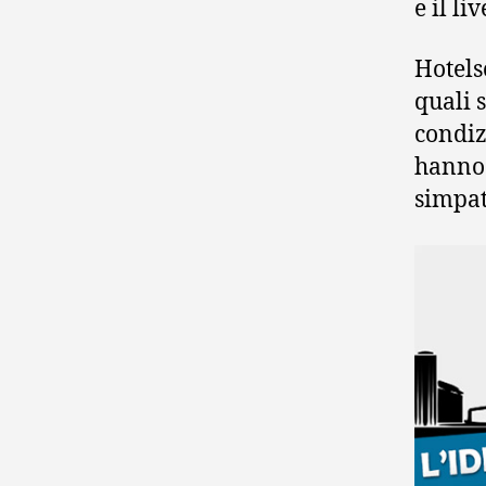
e il li
Hotels
quali 
condiz
hanno 
simpat