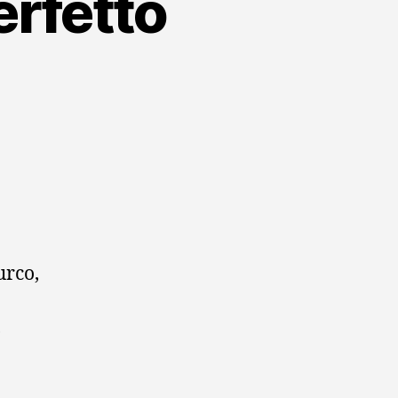
perfetto
urco,
,