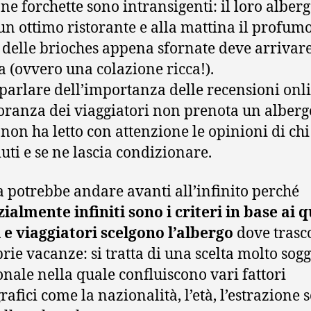
ne forchette sono intransigenti: il loro alber
un ottimo ristorante e alla mattina il profumo
e delle brioches appena sfornate deve arrivare
 (ovvero una colazione ricca!).
parlare dell’importanza delle recensioni onli
ranza dei viaggiatori non prenota un alberg
non ha letto con attenzione le opinioni di chi 
uti e se ne lascia condizionare.
ta potrebbe andare avanti all’infinito perché
ialmente infiniti sono i criteri in base ai q
i e viaggiatori scelgono l’albergo
dove trasc
prie vacanze: si tratta di una scelta molto sogg
onale nella quale confluiscono vari fattori
afici come la nazionalità, l’età, l’estrazione s