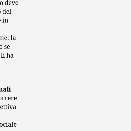
go deve
 del
 in
ne: la
o se
li ha
uali
orrere
ettiva
ociale