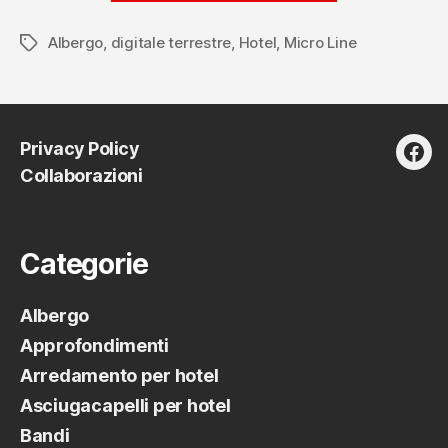
Tv
Albergo
,
digitale terrestre
,
Hotel
,
Micro Line
con
Tag
il
sistema
Micro
Privacy Policy
Line:
fac
Collaborazioni
come
funziona
per
Categorie
il
digitale
terrestre”
Albergo
Approfondimenti
Arredamento per hotel
Asciugacapelli per hotel
Bandi