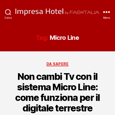
ImpresaHotel.it
Cerca
Menu
Tag:
Micro Line
Categorie
DA SAPERE
Non cambi Tv con il
sistema Micro Line:
come funziona per il
digitale terrestre