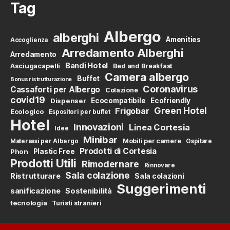
Tag
Albergo
alberghi
Amenities
Accoglienza
Arredamento Alberghi
Arredamento
Bandi Hotel
Asciugacapelli
Bed and Breakfast
Camera albergo
Buffet
Bonus ristrutturazione
Coronavirus
Cassaforti per Albergo
Colazione
covid19
Dispenser
Ecocompatibile
Ecofriendly
Green Hotel
Frigobar
Ecologico
Espositori per buffet
Hotel
Innovazioni
Linea Cortesia
Idee
Minibar
Mobili per camere
Materassi per Albergo
Ospitare
Prodotti di Cortesia
Phon
Plastic Free
Prodotti Utili
Rimodernare
Rinnovare
Sala colazione
Ristrutturare
Sala colazioni
Suggerimenti
sanificazione
Sostenibilità
tecnologia
Turisti stranieri