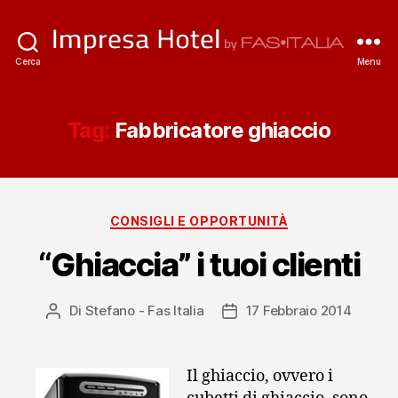
ImpresaHotel.it
Cerca
Menu
Tag:
Fabbricatore ghiaccio
Categorie
CONSIGLI E OPPORTUNITÀ
“Ghiaccia” i tuoi clienti
Di
Stefano - Fas Italia
17 Febbraio 2014
Autore
Data
articolo
dell'articolo
Il ghiaccio, ovvero i