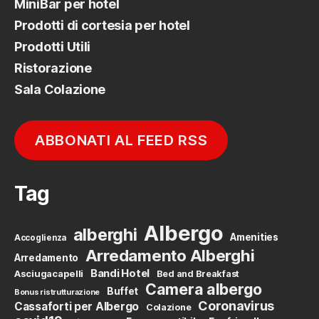
MiniBar per hotel
Prodotti di cortesia per hotel
Prodotti Utili
Ristorazione
Sala Colazione
ABBONATI AL FEED RSS
Tag
Albergo
alberghi
Amenities
Accoglienza
Arredamento Alberghi
Arredamento
Bandi Hotel
Asciugacapelli
Bed and Breakfast
Camera albergo
Buffet
Bonus ristrutturazione
Coronavirus
Cassaforti per Albergo
Colazione